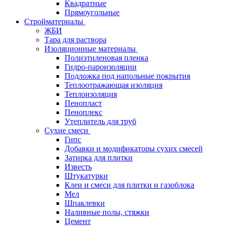
Квадратные
Прямоугольные
Стройматериалы
ЖБИ
Тара для раствора
Изоляционные материалы
Полиэтиленовая пленка
Гидро-пароизоляции
Подложка под напольные покрытия
Теплоотражающая изоляция
Теплоизоляция
Пенопласт
Пеноплекс
Утеплитель для труб
Сухие смеси
Гипс
Добавки и модификаторы сухих смесей
Затирка для плитки
Известь
Штукатурки
Клеи и смеси для плитки и газоблока
Мел
Шпаклевки
Наливные полы, стяжки
Цемент