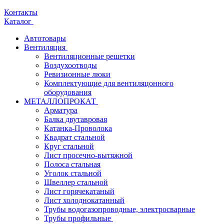
Контакты
Каталог
Автотовары
Вентиляция
Вентиляционные решетки
Воздухоотводы
Ревизионные люки
Комплектующие для вентиляцонного
оборудования
МЕТАЛЛОПРОКАТ
Арматура
Балка двутавровая
Катанка-Проволока
Квадрат стальной
Круг стальной
Лист просечно-вытяжной
Полоса стальная
Уголок стальной
Швеллер стальной
Лист горячекатаный
Лист холоднокатанный
Трубы водогазопроводные, электросварные
Трубы профильные