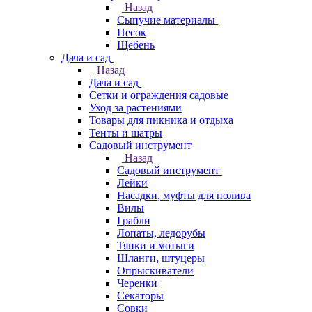
Назад
Сыпучие материалы
Песок
Щебень
Дача и сад
Назад
Дача и сад
Сетки и ограждения садовые
Уход за растениями
Товары для пикника и отдыха
Тенты и шатры
Садовый инструмент
Назад
Садовый инструмент
Лейки
Насадки, муфты для полива
Вилы
Грабли
Лопаты, ледорубы
Тяпки и мотыги
Шланги, штуцеры
Опрыскиватели
Черенки
Секаторы
Совки