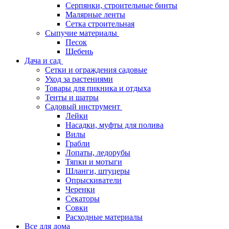
Серпянки, строительные бинты
Малярные ленты
Сетка строительная
Сыпучие материалы
Песок
Щебень
Дача и сад
Сетки и ограждения садовые
Уход за растениями
Товары для пикника и отдыха
Тенты и шатры
Садовый инструмент
Лейки
Насадки, муфты для полива
Вилы
Грабли
Лопаты, ледорубы
Тяпки и мотыги
Шланги, штуцеры
Опрыскиватели
Черенки
Секаторы
Совки
Расходные материалы
Все для дома