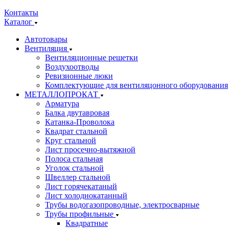
Контакты
Каталог
Автотовары
Вентиляция
Вентиляционные решетки
Воздухоотводы
Ревизионные люки
Комплектующие для вентиляцонного оборудования
МЕТАЛЛОПРОКАТ
Арматура
Балка двутавровая
Катанка-Проволока
Квадрат стальной
Круг стальной
Лист просечно-вытяжной
Полоса стальная
Уголок стальной
Швеллер стальной
Лист горячекатаный
Лист холоднокатанный
Трубы водогазопроводные, электросварные
Трубы профильные
Квадратные