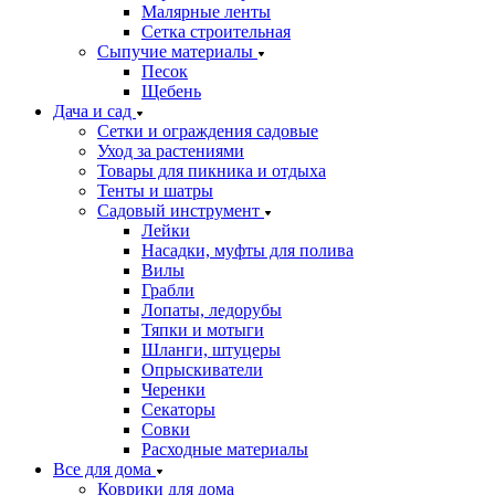
Малярные ленты
Сетка строительная
Сыпучие материалы
Песок
Щебень
Дача и сад
Сетки и ограждения садовые
Уход за растениями
Товары для пикника и отдыха
Тенты и шатры
Садовый инструмент
Лейки
Насадки, муфты для полива
Вилы
Грабли
Лопаты, ледорубы
Тяпки и мотыги
Шланги, штуцеры
Опрыскиватели
Черенки
Секаторы
Совки
Расходные материалы
Все для дома
Коврики для дома