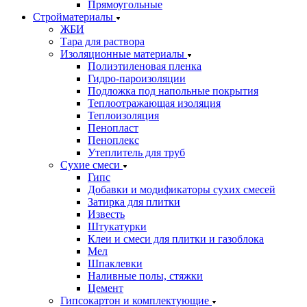
Прямоугольные
Стройматериалы
ЖБИ
Тара для раствора
Изоляционные материалы
Полиэтиленовая пленка
Гидро-пароизоляции
Подложка под напольные покрытия
Теплоотражающая изоляция
Теплоизоляция
Пенопласт
Пеноплекс
Утеплитель для труб
Сухие смеси
Гипс
Добавки и модификаторы сухих смесей
Затирка для плитки
Известь
Штукатурки
Клеи и смеси для плитки и газоблока
Мел
Шпаклевки
Наливные полы, стяжки
Цемент
Гипсокартон и комплектующие