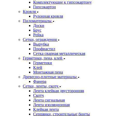
Комплектующие к гипсокартону
Гипсокартон
Кровля
Рулонная кровля
Пиломатериалы
Доски
Брус
Рейка
Сетки, ограждения
Вырубка
Профнастил
Сетка сварная металлическая
Герметики, пена, клей
Герметики
Клей
Монтажная пена
Древесно-плитные материалы
Фанера
Сетки, ленты, скотч
Лента клейкая двусторонняя
Скотч
Лента сигнальная
Лента изоляционная
Клейкая лента
Серпянки, строительные бинты