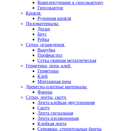
Комплектующие к гипсокартону
Гипсокартон
Кровля
Рулонная кровля
Пиломатериалы
Доски
Брус
Рейка
Сетки, ограждения
Вырубка
Профнастил
Сетка сварная металлическая
Герметики, пена, клей
Герметики
Клей
Монтажная пена
Древесно-плитные материалы
Фанера
Сетки, ленты, скотч
Лента клейкая двусторонняя
Скотч
Лента сигнальная
Лента изоляционная
Клейкая лента
Серпянки, строительные бинты