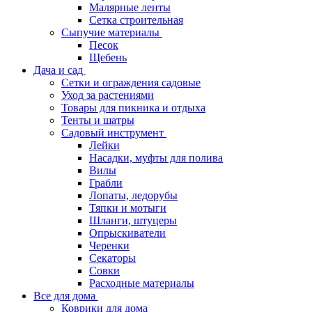
Малярные ленты
Сетка строительная
Сыпучие материалы
Песок
Щебень
Дача и сад
Сетки и ограждения садовые
Уход за растениями
Товары для пикника и отдыха
Тенты и шатры
Садовый инструмент
Лейки
Насадки, муфты для полива
Вилы
Грабли
Лопаты, ледорубы
Тяпки и мотыги
Шланги, штуцеры
Опрыскиватели
Черенки
Секаторы
Совки
Расходные материалы
Все для дома
Коврики для дома