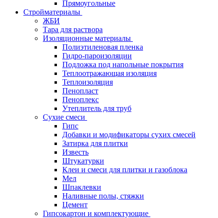
Прямоугольные
Стройматериалы
ЖБИ
Тара для раствора
Изоляционные материалы
Полиэтиленовая пленка
Гидро-пароизоляции
Подложка под напольные покрытия
Теплоотражающая изоляция
Теплоизоляция
Пенопласт
Пеноплекс
Утеплитель для труб
Сухие смеси
Гипс
Добавки и модификаторы сухих смесей
Затирка для плитки
Известь
Штукатурки
Клеи и смеси для плитки и газоблока
Мел
Шпаклевки
Наливные полы, стяжки
Цемент
Гипсокартон и комплектующие