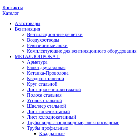
Контакты
Каталог
Автотовары
Вентиляция
Вентиляционные решетки
Воздухоотводы
Ревизионные люки
Комплектующие для вентиляцонного оборудования
МЕТАЛЛОПРОКАТ
Арматура
Балка двутавровая
Катанка-Проволока
Квадрат стальной
Круг стальной
Лист просечно-вытяжной
Полоса стальная
Уголок стальной
Швеллер стальной
Лист горячекатаный
Лист холоднокатанный
Трубы водогазопроводные, электросварные
Трубы профильные
Квадратные