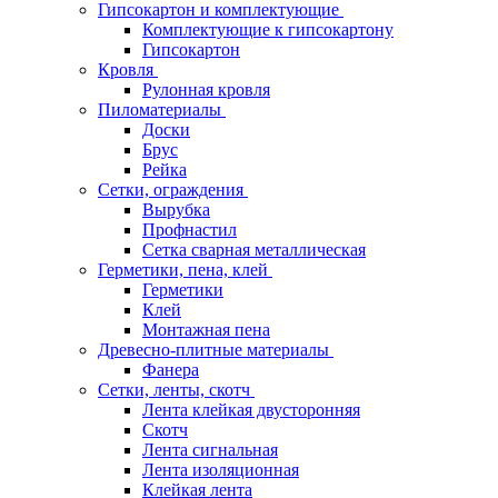
Гипсокартон и комплектующие
Комплектующие к гипсокартону
Гипсокартон
Кровля
Рулонная кровля
Пиломатериалы
Доски
Брус
Рейка
Сетки, ограждения
Вырубка
Профнастил
Сетка сварная металлическая
Герметики, пена, клей
Герметики
Клей
Монтажная пена
Древесно-плитные материалы
Фанера
Сетки, ленты, скотч
Лента клейкая двусторонняя
Скотч
Лента сигнальная
Лента изоляционная
Клейкая лента