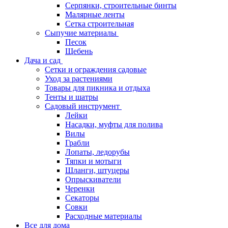
Серпянки, строительные бинты
Малярные ленты
Сетка строительная
Сыпучие материалы
Песок
Щебень
Дача и сад
Сетки и ограждения садовые
Уход за растениями
Товары для пикника и отдыха
Тенты и шатры
Садовый инструмент
Лейки
Насадки, муфты для полива
Вилы
Грабли
Лопаты, ледорубы
Тяпки и мотыги
Шланги, штуцеры
Опрыскиватели
Черенки
Секаторы
Совки
Расходные материалы
Все для дома