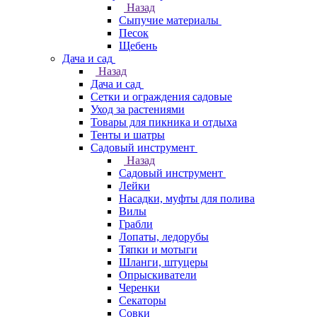
Назад
Сыпучие материалы
Песок
Щебень
Дача и сад
Назад
Дача и сад
Сетки и ограждения садовые
Уход за растениями
Товары для пикника и отдыха
Тенты и шатры
Садовый инструмент
Назад
Садовый инструмент
Лейки
Насадки, муфты для полива
Вилы
Грабли
Лопаты, ледорубы
Тяпки и мотыги
Шланги, штуцеры
Опрыскиватели
Черенки
Секаторы
Совки