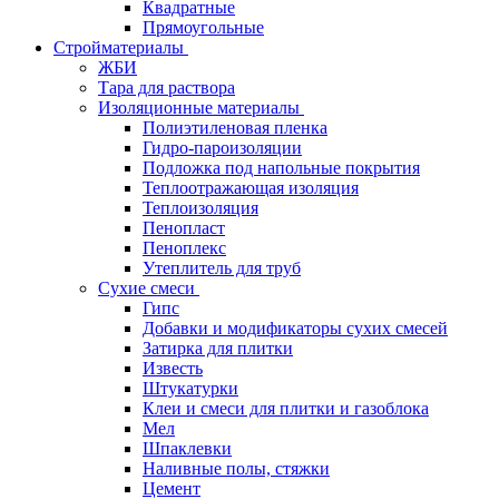
Квадратные
Прямоугольные
Стройматериалы
ЖБИ
Тара для раствора
Изоляционные материалы
Полиэтиленовая пленка
Гидро-пароизоляции
Подложка под напольные покрытия
Теплоотражающая изоляция
Теплоизоляция
Пенопласт
Пеноплекс
Утеплитель для труб
Сухие смеси
Гипс
Добавки и модификаторы сухих смесей
Затирка для плитки
Известь
Штукатурки
Клеи и смеси для плитки и газоблока
Мел
Шпаклевки
Наливные полы, стяжки
Цемент