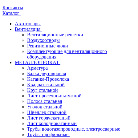
Контакты
Каталог
Автотовары
Вентиляция
Вентиляционные решетки
Воздухоотводы
Ревизионные люки
Комплектующие для вентиляцонного
оборудования
МЕТАЛЛОПРОКАТ
Арматура
Балка двутавровая
Катанка-Проволока
Квадрат стальной
Круг стальной
Лист просечно-вытяжной
Полоса стальная
Уголок стальной
Швеллер стальной
Лист горячекатаный
Лист холоднокатанный
Трубы водогазопроводные, электросварные
Трубы профильные