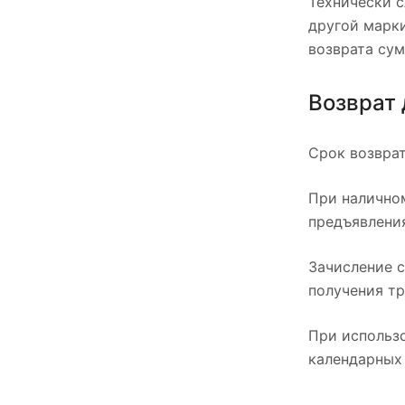
Технически 
другой марк
возврата су
Возврат
Срок возврат
При наличном
предъявления
Зачисление с
получения тр
При использо
календарных 