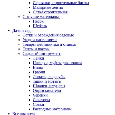
Серпянки, строительные бинты
Малярные ленты
Сетка строительная
Сыпучие материалы
Песок
Щебень
Дача и сад
Сетки и ограждения садовые
Уход за растениями
Товары для пикника и отдыха
Тенты и шатры
Садовый инструмент
Лейки
Насадки, муфты для полива
Вилы
Грабли
Лопаты, ледорубы
Тяпки и мотыги
Шланги, штуцеры
Опрыскиватели
Черенки
Секаторы
Совки
Расходные материалы
Все для дома