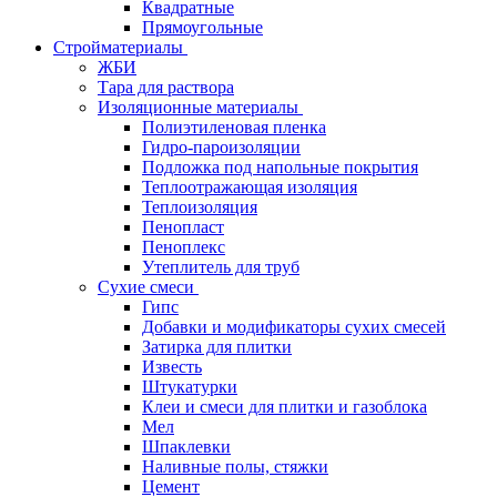
Квадратные
Прямоугольные
Стройматериалы
ЖБИ
Тара для раствора
Изоляционные материалы
Полиэтиленовая пленка
Гидро-пароизоляции
Подложка под напольные покрытия
Теплоотражающая изоляция
Теплоизоляция
Пенопласт
Пеноплекс
Утеплитель для труб
Сухие смеси
Гипс
Добавки и модификаторы сухих смесей
Затирка для плитки
Известь
Штукатурки
Клеи и смеси для плитки и газоблока
Мел
Шпаклевки
Наливные полы, стяжки
Цемент