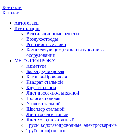
Контакты
Каталог
Автотовары
Вентиляция
Вентиляционные решетки
Воздухоотводы
Ревизионные люки
Комплектующие для вентиляцонного
оборудования
МЕТАЛЛОПРОКАТ
Арматура
Балка двутавровая
Катанка-Проволока
Квадрат стальной
Круг стальной
Лист просечно-вытяжной
Полоса стальная
Уголок стальной
Швеллер стальной
Лист горячекатаный
Лист холоднокатанный
Трубы водогазопроводные, электросварные
Трубы профильные