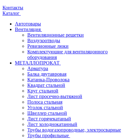
Контакты
Каталог
Автотовары
Вентиляция
Вентиляционные решетки
Воздухоотводы
Ревизионные люки
Комплектующие для вентиляцонного
оборудования
МЕТАЛЛОПРОКАТ
Арматура
Балка двутавровая
Катанка-Проволока
Квадрат стальной
Круг стальной
Лист просечно-вытяжной
Полоса стальная
Уголок стальной
Швеллер стальной
Лист горячекатаный
Лист холоднокатанный
Трубы водогазопроводные, электросварные
Трубы профильные