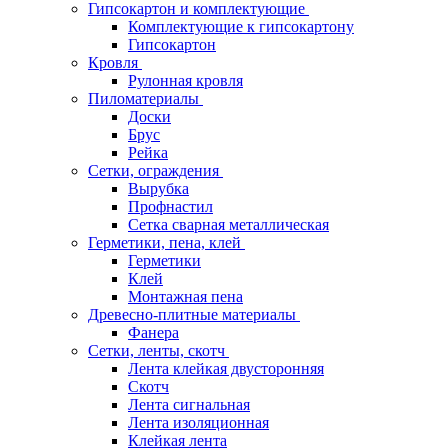
Гипсокартон и комплектующие
Комплектующие к гипсокартону
Гипсокартон
Кровля
Рулонная кровля
Пиломатериалы
Доски
Брус
Рейка
Сетки, ограждения
Вырубка
Профнастил
Сетка сварная металлическая
Герметики, пена, клей
Герметики
Клей
Монтажная пена
Древесно-плитные материалы
Фанера
Сетки, ленты, скотч
Лента клейкая двусторонняя
Скотч
Лента сигнальная
Лента изоляционная
Клейкая лента