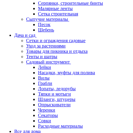
Серпянки, строительные бинты
Малярные ленты
Сетка строительная
Сыпучие материалы
Песок
Щебень
Дача и сад
Сетки и ограждения садовые
Уход за растениями
Товары для пикника и отдыха
Тенты и шатры
Садовый инструмент
Лейки
Насадки, муфты для полива
Вилы
Грабли
Лопаты, ледорубы
Тяпки и мотыги
Шланги, штуцеры
Опрыскиватели
Черенки
Секаторы
Совки
Расходные материалы
Все для дома