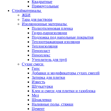
Квадратные
Прямоугольные
Стройматериалы
ЖБИ
Тара для раствора
Изоляционные материалы
Полиэтиленовая пленка
Гидро-пароизоляции
Подложка под напольные покрытия
Теплоотражающая изоляция
Теплоизоляция
Пенопласт
Пеноплекс
Утеплитель для труб
Сухие смеси
Гипс
Добавки и модификаторы сухих смесей
Затирка для плитки
Известь
Штукатурки
Клеи и смеси для плитки и газоблока
Мел
Шпаклевки
Наливные полы, стяжки
Цемент