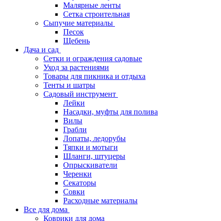
Малярные ленты
Сетка строительная
Сыпучие материалы
Песок
Щебень
Дача и сад
Сетки и ограждения садовые
Уход за растениями
Товары для пикника и отдыха
Тенты и шатры
Садовый инструмент
Лейки
Насадки, муфты для полива
Вилы
Грабли
Лопаты, ледорубы
Тяпки и мотыги
Шланги, штуцеры
Опрыскиватели
Черенки
Секаторы
Совки
Расходные материалы
Все для дома
Коврики для дома