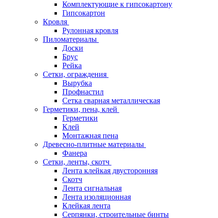
Комплектующие к гипсокартону
Гипсокартон
Кровля
Рулонная кровля
Пиломатериалы
Доски
Брус
Рейка
Сетки, ограждения
Вырубка
Профнастил
Сетка сварная металлическая
Герметики, пена, клей
Герметики
Клей
Монтажная пена
Древесно-плитные материалы
Фанера
Сетки, ленты, скотч
Лента клейкая двусторонняя
Скотч
Лента сигнальная
Лента изоляционная
Клейкая лента
Серпянки, строительные бинты