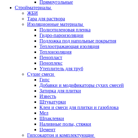
Прямоугольные
Стройматериалы
ЖБИ
Тара для раствора
Изоляционные материалы
Полиэтиленовая пленка
Гидро-пароизоляции
Подложка под напольные покрытия
Теплоотражающая изоляция
Теплоизоляция
Пенопласт
Пеноплекс
Утеплитель для труб
Сухие смеси
Гипс
Добавки и модификаторы сухих смесей
Затирка для плитки
Известь
Штукатурки
Клеи и смеси для плитки и газоблока
Мел
Шпаклевки
Наливные полы, стяжки
Цемент
Гипсокартон и комплектующие