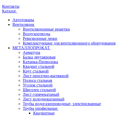
Контакты
Каталог
Автотовары
Вентиляция
Вентиляционные решетки
Воздухоотводы
Ревизионные люки
Комплектующие для вентиляцонного оборудования
МЕТАЛЛОПРОКАТ
Арматура
Балка двутавровая
Катанка-Проволока
Квадрат стальной
Круг стальной
Лист просечно-вытяжной
Полоса стальная
Уголок стальной
Швеллер стальной
Лист горячекатаный
Лист холоднокатанный
Трубы водогазопроводные, электросварные
Трубы профильные
Квадратные