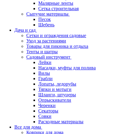
Малярные ленты
Сетка строительная
Сыпучие материалы
Песок
Щебень
Дача и сад
Сетки и ограждения садовые
Уход за растениями
Товары для пикника и отдыха
Тенты и шатры
Садовый инструмент
Лейки
Насадки, муфты для полива
Вилы
Грабли
Лопаты, ледорубы
Тяпки и мотыги
Шланги, штуцеры
Опрыскиватели
Черенки
Секаторы
Совки
Расходные материалы
Все для дома
Коврики для дома