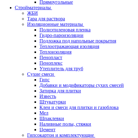
Прямоугольные
Стройматериалы
ЖБИ
Тара для раствора
Изоляционные материалы
Полиэтиленовая пленка
Гидро-пароизоляции
Подложка под напольные покрытия
Теплоотражающая изоляция
Теплоизоляция
Пенопласт
Пеноплекс
Утеплитель для труб
Сухие смеси
Гипс
Добавки и модификаторы сухих смесей
Затирка для плитки
Известь
Штукатурки
Клеи и смеси для плитки и газоблока
Мел
Шпаклевки
Наливные полы, стяжки
Цемент
Гипсокартон и комплектующие