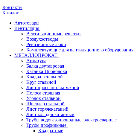
Контакты
Каталог
Автотовары
Вентиляция
Вентиляционные решетки
Воздухоотводы
Ревизионные люки
Комплектующие для вентиляцонного оборудования
МЕТАЛЛОПРОКАТ
Арматура
Балка двутавровая
Катанка-Проволока
Квадрат стальной
Круг стальной
Лист просечно-вытяжной
Полоса стальная
Уголок стальной
Швеллер стальной
Лист горячекатаный
Лист холоднокатанный
Трубы водогазопроводные, электросварные
Трубы профильные
Квадратные