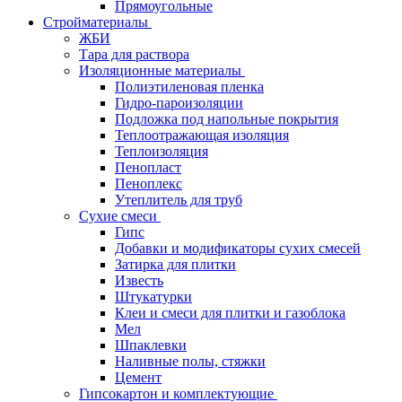
Прямоугольные
Стройматериалы
ЖБИ
Тара для раствора
Изоляционные материалы
Полиэтиленовая пленка
Гидро-пароизоляции
Подложка под напольные покрытия
Теплоотражающая изоляция
Теплоизоляция
Пенопласт
Пеноплекс
Утеплитель для труб
Сухие смеси
Гипс
Добавки и модификаторы сухих смесей
Затирка для плитки
Известь
Штукатурки
Клеи и смеси для плитки и газоблока
Мел
Шпаклевки
Наливные полы, стяжки
Цемент
Гипсокартон и комплектующие