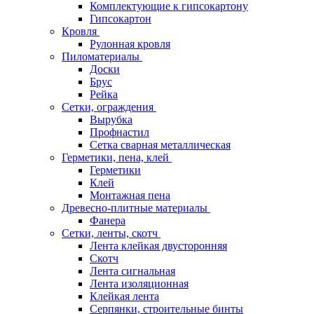
Комплектующие к гипсокартону
Гипсокартон
Кровля
Рулонная кровля
Пиломатериалы
Доски
Брус
Рейка
Сетки, ограждения
Вырубка
Профнастил
Сетка сварная металлическая
Герметики, пена, клей
Герметики
Клей
Монтажная пена
Древесно-плитные материалы
Фанера
Сетки, ленты, скотч
Лента клейкая двусторонняя
Скотч
Лента сигнальная
Лента изоляционная
Клейкая лента
Серпянки, строительные бинты