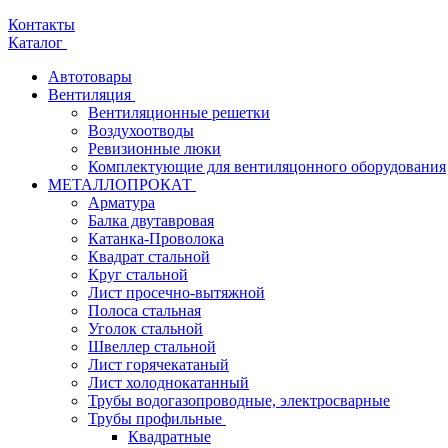
Контакты
Каталог
Автотовары
Вентиляция
Вентиляционные решетки
Воздухоотводы
Ревизионные люки
Комплектующие для вентиляцонного оборудования
МЕТАЛЛОПРОКАТ
Арматура
Балка двутавровая
Катанка-Проволока
Квадрат стальной
Круг стальной
Лист просечно-вытяжной
Полоса стальная
Уголок стальной
Швеллер стальной
Лист горячекатаный
Лист холоднокатанный
Трубы водогазопроводные, электросварные
Трубы профильные
Квадратные