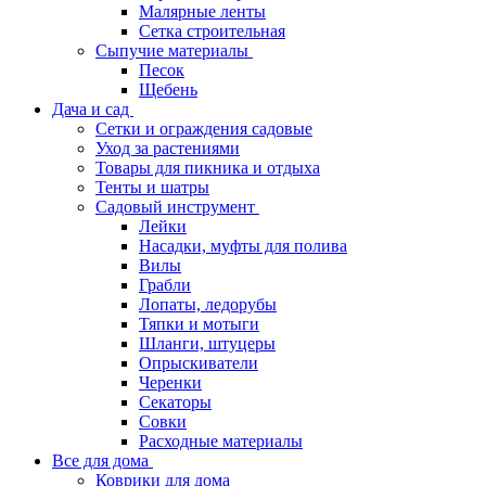
Малярные ленты
Сетка строительная
Сыпучие материалы
Песок
Щебень
Дача и сад
Сетки и ограждения садовые
Уход за растениями
Товары для пикника и отдыха
Тенты и шатры
Садовый инструмент
Лейки
Насадки, муфты для полива
Вилы
Грабли
Лопаты, ледорубы
Тяпки и мотыги
Шланги, штуцеры
Опрыскиватели
Черенки
Секаторы
Совки
Расходные материалы
Все для дома
Коврики для дома