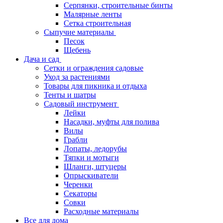
Серпянки, строительные бинты
Малярные ленты
Сетка строительная
Сыпучие материалы
Песок
Щебень
Дача и сад
Сетки и ограждения садовые
Уход за растениями
Товары для пикника и отдыха
Тенты и шатры
Садовый инструмент
Лейки
Насадки, муфты для полива
Вилы
Грабли
Лопаты, ледорубы
Тяпки и мотыги
Шланги, штуцеры
Опрыскиватели
Черенки
Секаторы
Совки
Расходные материалы
Все для дома