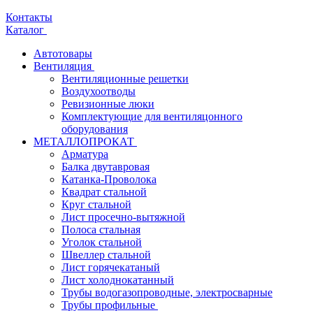
Контакты
Каталог
Автотовары
Вентиляция
Вентиляционные решетки
Воздухоотводы
Ревизионные люки
Комплектующие для вентиляцонного
оборудования
МЕТАЛЛОПРОКАТ
Арматура
Балка двутавровая
Катанка-Проволока
Квадрат стальной
Круг стальной
Лист просечно-вытяжной
Полоса стальная
Уголок стальной
Швеллер стальной
Лист горячекатаный
Лист холоднокатанный
Трубы водогазопроводные, электросварные
Трубы профильные