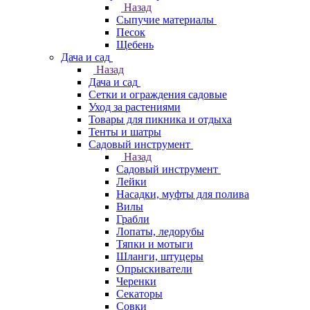
Назад
Сыпучие материалы
Песок
Щебень
Дача и сад
Назад
Дача и сад
Сетки и ограждения садовые
Уход за растениями
Товары для пикника и отдыха
Тенты и шатры
Садовый инструмент
Назад
Садовый инструмент
Лейки
Насадки, муфты для полива
Вилы
Грабли
Лопаты, ледорубы
Тяпки и мотыги
Шланги, штуцеры
Опрыскиватели
Черенки
Секаторы
Совки