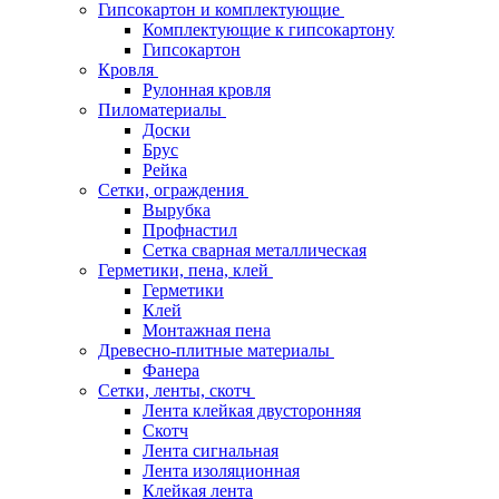
Гипсокартон и комплектующие
Комплектующие к гипсокартону
Гипсокартон
Кровля
Рулонная кровля
Пиломатериалы
Доски
Брус
Рейка
Сетки, ограждения
Вырубка
Профнастил
Сетка сварная металлическая
Герметики, пена, клей
Герметики
Клей
Монтажная пена
Древесно-плитные материалы
Фанера
Сетки, ленты, скотч
Лента клейкая двусторонняя
Скотч
Лента сигнальная
Лента изоляционная
Клейкая лента