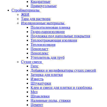
Квадратные
Прямоугольные
Стройматериалы
ЖБИ
Тара для раствора
Изоляционные материалы
Полиэтиленовая пленка
Гидро-пароизоляции
Подложка под напольные покрытия
Теплоотражающая изоляция
Теплоизоляция
Пенопласт
Пеноплекс
Утеплитель для труб
Сухие смеси
Гипс
Добавки и модификаторы сухих смесей
Затирка для плитки
Известь
Штукатурки
Клеи и смеси для плитки и газоблока
Мел
Шпаклевки
Наливные полы, стяжки
Цемент