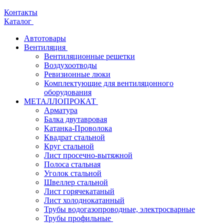
Контакты
Каталог
Автотовары
Вентиляция
Вентиляционные решетки
Воздухоотводы
Ревизионные люки
Комплектующие для вентиляцонного
оборудования
МЕТАЛЛОПРОКАТ
Арматура
Балка двутавровая
Катанка-Проволока
Квадрат стальной
Круг стальной
Лист просечно-вытяжной
Полоса стальная
Уголок стальной
Швеллер стальной
Лист горячекатаный
Лист холоднокатанный
Трубы водогазопроводные, электросварные
Трубы профильные