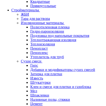
Квадратные
Прямоугольные
Стройматериалы
ЖБИ
Тара для раствора
Изоляционные материалы
Полиэтиленовая пленка
Гидро-пароизоляции
Подложка под напольные покрытия
Теплоотражающая изоляция
Теплоизоляция
Пенопласт
Пеноплекс
Утеплитель для труб
Сухие смеси
Гипс
Добавки и модификаторы сухих смесей
Затирка для плитки
Известь
Штукатурки
Клеи и смеси для плитки и газоблока
Мел
Шпаклевки
Наливные полы, стяжки
Цемент