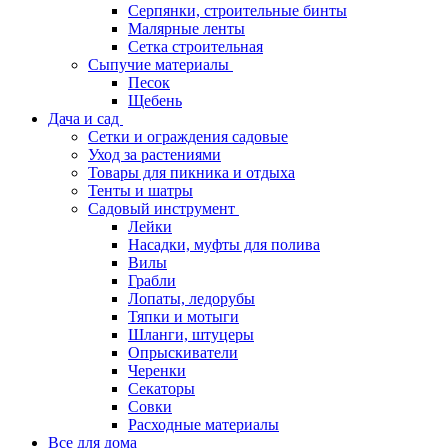
Серпянки, строительные бинты
Малярные ленты
Сетка строительная
Сыпучие материалы
Песок
Щебень
Дача и сад
Сетки и ограждения садовые
Уход за растениями
Товары для пикника и отдыха
Тенты и шатры
Садовый инструмент
Лейки
Насадки, муфты для полива
Вилы
Грабли
Лопаты, ледорубы
Тяпки и мотыги
Шланги, штуцеры
Опрыскиватели
Черенки
Секаторы
Совки
Расходные материалы
Все для дома