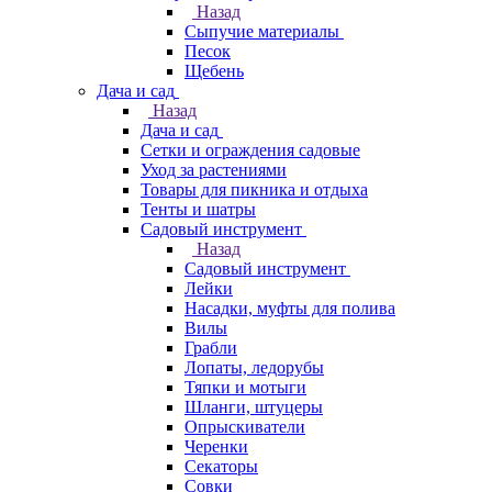
Назад
Сыпучие материалы
Песок
Щебень
Дача и сад
Назад
Дача и сад
Сетки и ограждения садовые
Уход за растениями
Товары для пикника и отдыха
Тенты и шатры
Садовый инструмент
Назад
Садовый инструмент
Лейки
Насадки, муфты для полива
Вилы
Грабли
Лопаты, ледорубы
Тяпки и мотыги
Шланги, штуцеры
Опрыскиватели
Черенки
Секаторы
Совки