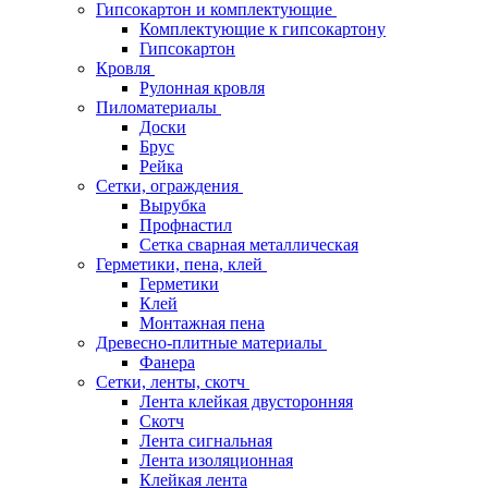
Гипсокартон и комплектующие
Комплектующие к гипсокартону
Гипсокартон
Кровля
Рулонная кровля
Пиломатериалы
Доски
Брус
Рейка
Сетки, ограждения
Вырубка
Профнастил
Сетка сварная металлическая
Герметики, пена, клей
Герметики
Клей
Монтажная пена
Древесно-плитные материалы
Фанера
Сетки, ленты, скотч
Лента клейкая двусторонняя
Скотч
Лента сигнальная
Лента изоляционная
Клейкая лента