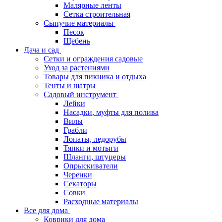
Малярные ленты
Сетка строительная
Сыпучие материалы
Песок
Щебень
Дача и сад
Сетки и ограждения садовые
Уход за растениями
Товары для пикника и отдыха
Тенты и шатры
Садовый инструмент
Лейки
Насадки, муфты для полива
Вилы
Грабли
Лопаты, ледорубы
Тяпки и мотыги
Шланги, штуцеры
Опрыскиватели
Черенки
Секаторы
Совки
Расходные материалы
Все для дома
Коврики для дома