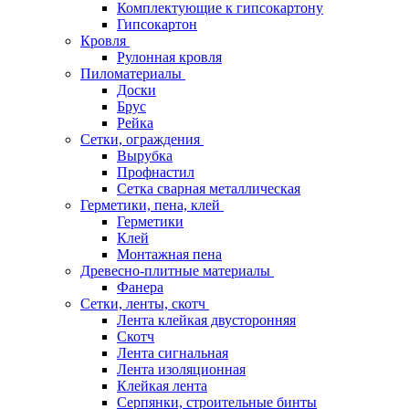
Комплектующие к гипсокартону
Гипсокартон
Кровля
Рулонная кровля
Пиломатериалы
Доски
Брус
Рейка
Сетки, ограждения
Вырубка
Профнастил
Сетка сварная металлическая
Герметики, пена, клей
Герметики
Клей
Монтажная пена
Древесно-плитные материалы
Фанера
Сетки, ленты, скотч
Лента клейкая двусторонняя
Скотч
Лента сигнальная
Лента изоляционная
Клейкая лента
Серпянки, строительные бинты