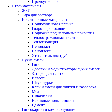
Прямоугольные
Стройматериалы
ЖБИ
Тара для раствора
Изоляционные материалы
Полиэтиленовая пленка
Гидро-пароизоляции
Подложка под напольные покрытия
Теплоотражающая изоляция
Теплоизоляция
Пенопласт
Пеноплекс
Утеплитель для труб
Сухие смеси
Гипс
Добавки и модификаторы сухих смесей
Затирка для плитки
Известь
Штукатурки
Клеи и смеси для плитки и газоблока
Мел
Шпаклевки
Наливные полы, стяжки
Цемент
Гипсокартон и комплектующие