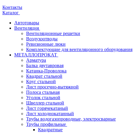
Контакты
Каталог
Автотовары
Вентиляция
Вентиляционные решетки
Воздухоотводы
Ревизионные люки
Комплектующие для вентиляцонного оборудования
МЕТАЛЛОПРОКАТ
Арматура
Балка двутавровая
Катанка-Проволока
Квадрат стальной
Круг стальной
Лист просечно-вытяжной
Полоса стальная
Уголок стальной
Швеллер стальной
Лист горячекатаный
Лист холоднокатанный
Трубы водогазопроводные, электросварные
Трубы профильные
Квадратные