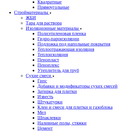
Квадратные
Прямоугольные
Стройматериалы
ЖБИ
Тара для раствора
Изоляционные материалы
Полиэтиленовая пленка
Гидро-пароизоляции
Подложка под напольные покрытия
Теплоотражающая изоляция
Теплоизоляция
Пенопласт
Пеноплекс
Утеплитель для труб
Сухие смеси
Гипс
Добавки и модификаторы сухих смесей
Затирка для плитки
Известь
Штукатурки
Клеи и смеси для плитки и газоблока
Мел
Шпаклевки
Наливные полы, стяжки
Цемент