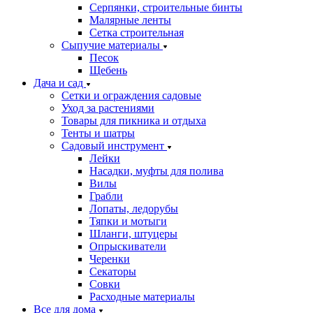
Серпянки, строительные бинты
Малярные ленты
Сетка строительная
Сыпучие материалы
Песок
Щебень
Дача и сад
Сетки и ограждения садовые
Уход за растениями
Товары для пикника и отдыха
Тенты и шатры
Садовый инструмент
Лейки
Насадки, муфты для полива
Вилы
Грабли
Лопаты, ледорубы
Тяпки и мотыги
Шланги, штуцеры
Опрыскиватели
Черенки
Секаторы
Совки
Расходные материалы
Все для дома