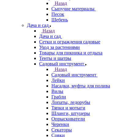
Назад
Сыпучие материалы
Песок
Щебень
Дача и сад
Назад
Дача и сад
Сетки и ограждения садовые
Уход за растениями
Товары для пикника и отдыха
Тенты и шатры
Садовый инструмент
Назад
Садовый инструмент
Лейки
Насадки, муфты для полива
Вилы
Грабли
Лопаты, ледорубы
Тяпки и мотыги
Шланги, штуцеры
Опрыскиватели
Черенки
Секаторы
Совки