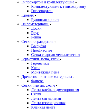
Гипсокартон и комплектующие
Комплектующие к гипсокартону
Гипсокартон
Кровля
Рулонная кровля
Пиломатериалы
Доски
Брус
Рейка
Сетки, ограждения
Вырубка
Профнастил
Сетка сварная металлическая
Герметики, пена, клей
Герметики
Клей
Монтажная пена
Древесно-плитные материалы
Фанера
Сетки, ленты, скотч
Лента клейкая двусторонняя
Скотч
Лента сигнальная
Лента изоляционная
Клейкая лента