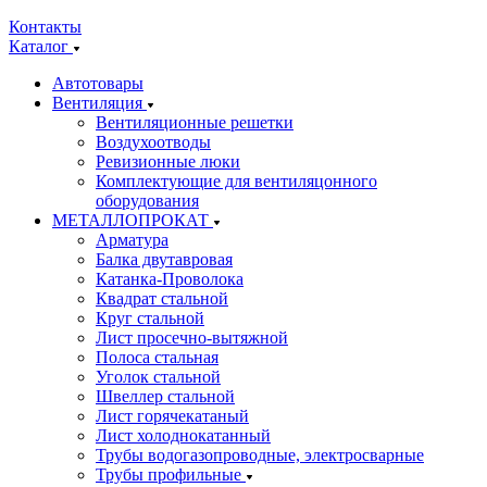
Контакты
Каталог
Автотовары
Вентиляция
Вентиляционные решетки
Воздухоотводы
Ревизионные люки
Комплектующие для вентиляцонного
оборудования
МЕТАЛЛОПРОКАТ
Арматура
Балка двутавровая
Катанка-Проволока
Квадрат стальной
Круг стальной
Лист просечно-вытяжной
Полоса стальная
Уголок стальной
Швеллер стальной
Лист горячекатаный
Лист холоднокатанный
Трубы водогазопроводные, электросварные
Трубы профильные