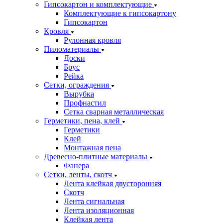
Гипсокартон и комплектующие
Комплектующие к гипсокартону
Гипсокартон
Кровля
Рулонная кровля
Пиломатериалы
Доски
Брус
Рейка
Сетки, ограждения
Вырубка
Профнастил
Сетка сварная металлическая
Герметики, пена, клей
Герметики
Клей
Монтажная пена
Древесно-плитные материалы
Фанера
Сетки, ленты, скотч
Лента клейкая двусторонняя
Скотч
Лента сигнальная
Лента изоляционная
Клейкая лента