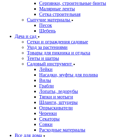
Серпянки, строительные бинты
Малярные ленты
Сетка строительная
Сыпучие материалы
Песок
Щебень
Дача и сад
Сетки и ограждения садовые
Уход за растениями
Товары для пикника и отдыха
Тенты и шатры
Садовый инструмент
Лейки
Насадки, муфты для полива
Вилы
Грабли
Лопаты, ледорубы
Тяпки и мотыги
Шланги, штуцеры
Опрыскиватели
Черенки
Секаторы
Совки
Расходные материалы
Все для дома