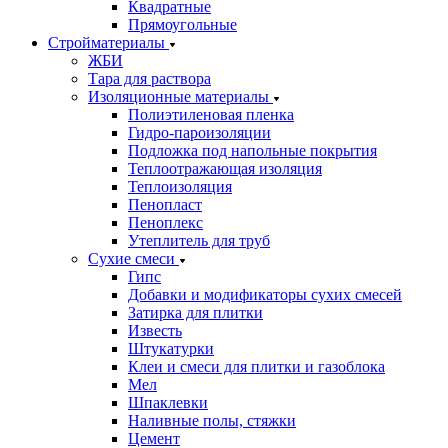
Квадратные
Прямоугольные
Стройматериалы
ЖБИ
Тара для раствора
Изоляционные материалы
Полиэтиленовая пленка
Гидро-пароизоляции
Подложка под напольные покрытия
Теплоотражающая изоляция
Теплоизоляция
Пенопласт
Пеноплекс
Утеплитель для труб
Сухие смеси
Гипс
Добавки и модификаторы сухих смесей
Затирка для плитки
Известь
Штукатурки
Клеи и смеси для плитки и газоблока
Мел
Шпаклевки
Наливные полы, стяжки
Цемент