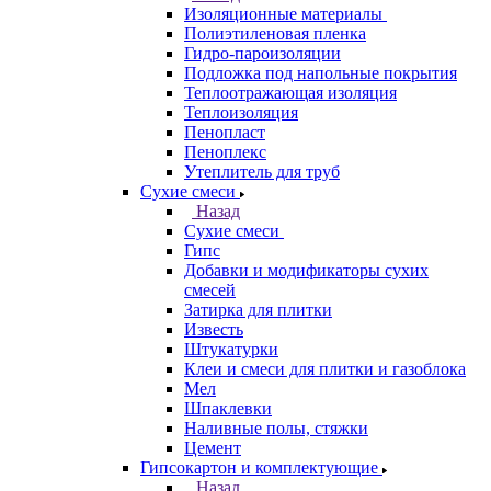
Изоляционные материалы
Полиэтиленовая пленка
Гидро-пароизоляции
Подложка под напольные покрытия
Теплоотражающая изоляция
Теплоизоляция
Пенопласт
Пеноплекс
Утеплитель для труб
Сухие смеси
Назад
Сухие смеси
Гипс
Добавки и модификаторы сухих
смесей
Затирка для плитки
Известь
Штукатурки
Клеи и смеси для плитки и газоблока
Мел
Шпаклевки
Наливные полы, стяжки
Цемент
Гипсокартон и комплектующие
Назад