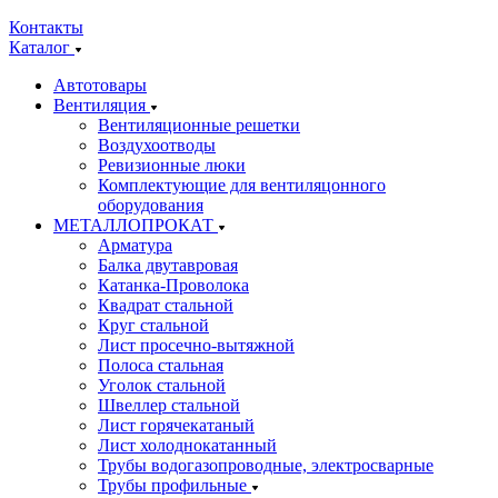
Контакты
Каталог
Автотовары
Вентиляция
Вентиляционные решетки
Воздухоотводы
Ревизионные люки
Комплектующие для вентиляцонного
оборудования
МЕТАЛЛОПРОКАТ
Арматура
Балка двутавровая
Катанка-Проволока
Квадрат стальной
Круг стальной
Лист просечно-вытяжной
Полоса стальная
Уголок стальной
Швеллер стальной
Лист горячекатаный
Лист холоднокатанный
Трубы водогазопроводные, электросварные
Трубы профильные