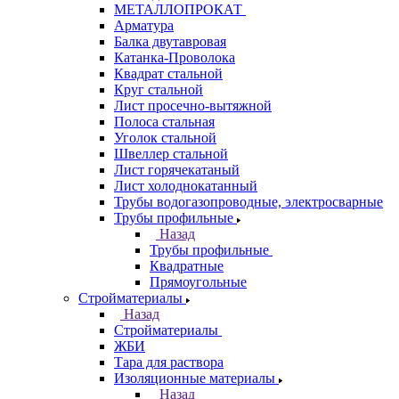
МЕТАЛЛОПРОКАТ
Арматура
Балка двутавровая
Катанка-Проволока
Квадрат стальной
Круг стальной
Лист просечно-вытяжной
Полоса стальная
Уголок стальной
Швеллер стальной
Лист горячекатаный
Лист холоднокатанный
Трубы водогазопроводные, электросварные
Трубы профильные
Назад
Трубы профильные
Квадратные
Прямоугольные
Стройматериалы
Назад
Стройматериалы
ЖБИ
Тара для раствора
Изоляционные материалы
Назад