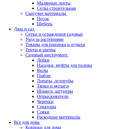
Малярные ленты
Сетка строительная
Сыпучие материалы
Песок
Щебень
Дача и сад
Сетки и ограждения садовые
Уход за растениями
Товары для пикника и отдыха
Тенты и шатры
Садовый инструмент
Лейки
Насадки, муфты для полива
Вилы
Грабли
Лопаты, ледорубы
Тяпки и мотыги
Шланги, штуцеры
Опрыскиватели
Черенки
Секаторы
Совки
Расходные материалы
Все для дома
Коврики для дома