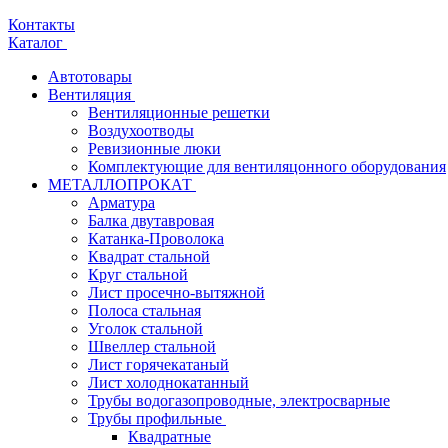
Контакты
Каталог
Автотовары
Вентиляция
Вентиляционные решетки
Воздухоотводы
Ревизионные люки
Комплектующие для вентиляцонного оборудования
МЕТАЛЛОПРОКАТ
Арматура
Балка двутавровая
Катанка-Проволока
Квадрат стальной
Круг стальной
Лист просечно-вытяжной
Полоса стальная
Уголок стальной
Швеллер стальной
Лист горячекатаный
Лист холоднокатанный
Трубы водогазопроводные, электросварные
Трубы профильные
Квадратные