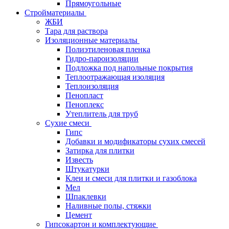
Прямоугольные
Стройматериалы
ЖБИ
Тара для раствора
Изоляционные материалы
Полиэтиленовая пленка
Гидро-пароизоляции
Подложка под напольные покрытия
Теплоотражающая изоляция
Теплоизоляция
Пенопласт
Пеноплекс
Утеплитель для труб
Сухие смеси
Гипс
Добавки и модификаторы сухих смесей
Затирка для плитки
Известь
Штукатурки
Клеи и смеси для плитки и газоблока
Мел
Шпаклевки
Наливные полы, стяжки
Цемент
Гипсокартон и комплектующие