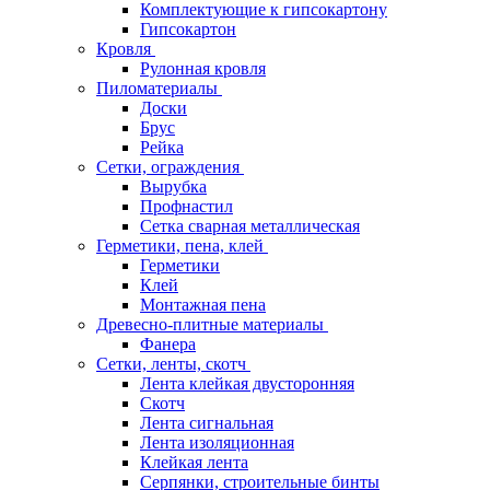
Комплектующие к гипсокартону
Гипсокартон
Кровля
Рулонная кровля
Пиломатериалы
Доски
Брус
Рейка
Сетки, ограждения
Вырубка
Профнастил
Сетка сварная металлическая
Герметики, пена, клей
Герметики
Клей
Монтажная пена
Древесно-плитные материалы
Фанера
Сетки, ленты, скотч
Лента клейкая двусторонняя
Скотч
Лента сигнальная
Лента изоляционная
Клейкая лента
Серпянки, строительные бинты