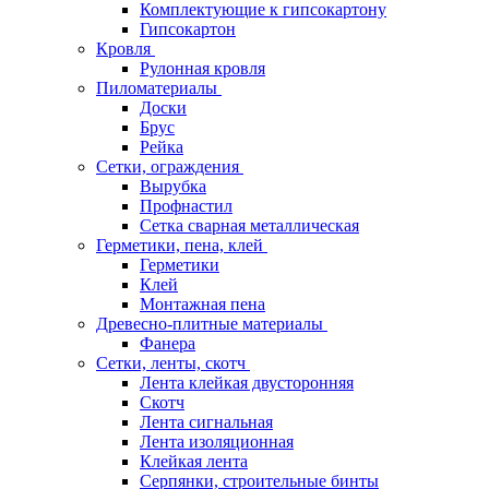
Комплектующие к гипсокартону
Гипсокартон
Кровля
Рулонная кровля
Пиломатериалы
Доски
Брус
Рейка
Сетки, ограждения
Вырубка
Профнастил
Сетка сварная металлическая
Герметики, пена, клей
Герметики
Клей
Монтажная пена
Древесно-плитные материалы
Фанера
Сетки, ленты, скотч
Лента клейкая двусторонняя
Скотч
Лента сигнальная
Лента изоляционная
Клейкая лента
Серпянки, строительные бинты