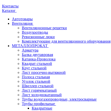
Контакты
Каталог
Автотовары
Вентиляция
Вентиляционные решетки
Воздухоотводы
Ревизионные люки
Комплектующие для вентиляцонного оборудования
МЕТАЛЛОПРОКАТ
Арматура
Балка двутавровая
Катанка-Проволока
Квадрат стальной
Круг стальной
Лист просечно-вытяжной
Полоса стальная
Уголок стальной
Швеллер стальной
Лист горячекатаный
Лист холоднокатанный
Трубы водогазопроводные, электросварные
Трубы профильные
Квадратные