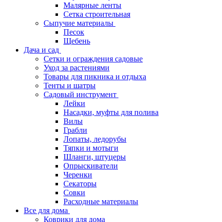
Малярные ленты
Сетка строительная
Сыпучие материалы
Песок
Щебень
Дача и сад
Сетки и ограждения садовые
Уход за растениями
Товары для пикника и отдыха
Тенты и шатры
Садовый инструмент
Лейки
Насадки, муфты для полива
Вилы
Грабли
Лопаты, ледорубы
Тяпки и мотыги
Шланги, штуцеры
Опрыскиватели
Черенки
Секаторы
Совки
Расходные материалы
Все для дома
Коврики для дома