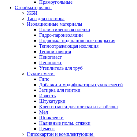
Прямоугольные
Стройматериалы
ЖБИ
Тара для раствора
Изоляционные материалы
Полиэтиленовая пленка
Гидро-пароизоляции
Подложка под напольные покрытия
Теплоотражающая изоляция
Теплоизоляция
Пенопласт
Пеноплекс
Утеплитель для труб
Сухие смеси
Гипс
Добавки и модификаторы сухих смесей
Затирка для плитки
Известь
Штукатурки
Клеи и смеси для плитки и газоблока
Мел
Шпаклевки
Наливные полы, стяжки
Цемент
Гипсокартон и комплектующие