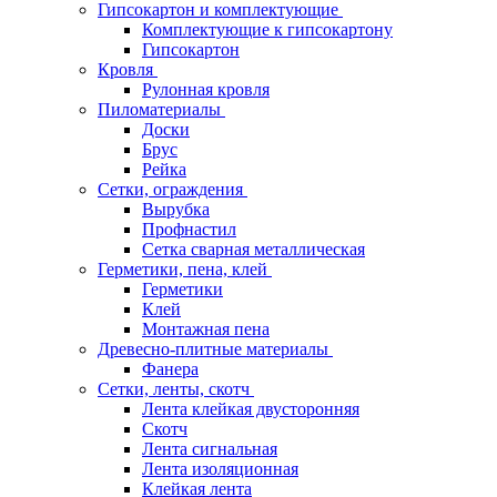
Гипсокартон и комплектующие
Комплектующие к гипсокартону
Гипсокартон
Кровля
Рулонная кровля
Пиломатериалы
Доски
Брус
Рейка
Сетки, ограждения
Вырубка
Профнастил
Сетка сварная металлическая
Герметики, пена, клей
Герметики
Клей
Монтажная пена
Древесно-плитные материалы
Фанера
Сетки, ленты, скотч
Лента клейкая двусторонняя
Скотч
Лента сигнальная
Лента изоляционная
Клейкая лента