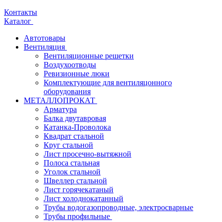
Контакты
Каталог
Автотовары
Вентиляция
Вентиляционные решетки
Воздухоотводы
Ревизионные люки
Комплектующие для вентиляцонного
оборудования
МЕТАЛЛОПРОКАТ
Арматура
Балка двутавровая
Катанка-Проволока
Квадрат стальной
Круг стальной
Лист просечно-вытяжной
Полоса стальная
Уголок стальной
Швеллер стальной
Лист горячекатаный
Лист холоднокатанный
Трубы водогазопроводные, электросварные
Трубы профильные