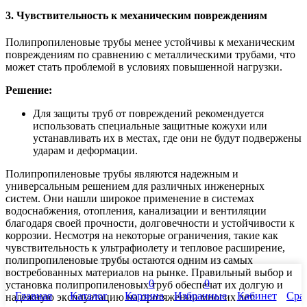
3. Чувствительность к механическим повреждениям
Полипропиленовые трубы менее устойчивы к механическим
повреждениям по сравнению с металлическими трубами, что
может стать проблемой в условиях повышенной нагрузки.
Решение:
Для защиты труб от повреждений рекомендуется
использовать специальные защитные кожухи или
устанавливать их в местах, где они не будут подвержены
ударам и деформации.
Полипропиленовые трубы являются надежным и
универсальным решением для различных инженерных
систем. Они нашли широкое применение в системах
водоснабжения, отопления, канализации и вентиляции
благодаря своей прочности, долговечности и устойчивости к
коррозии. Несмотря на некоторые ограничения, такие как
чувствительность к ультрафиолету и тепловое расширение,
полипропиленовые трубы остаются одним из самых
востребованных материалов на рынке. Правильный выбор и
0
0
установка полипропиленовых труб обеспечат их долгую и
Главная
Каталог
Корзина
Избранные
Кабинет
Сра
надежную эксплуатацию на протяжении многих лет.