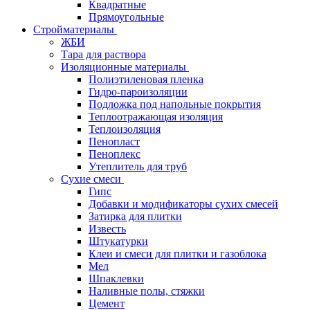
Квадратные
Прямоугольные
Стройматериалы
ЖБИ
Тара для раствора
Изоляционные материалы
Полиэтиленовая пленка
Гидро-пароизоляции
Подложка под напольные покрытия
Теплоотражающая изоляция
Теплоизоляция
Пенопласт
Пеноплекс
Утеплитель для труб
Сухие смеси
Гипс
Добавки и модификаторы сухих смесей
Затирка для плитки
Известь
Штукатурки
Клеи и смеси для плитки и газоблока
Мел
Шпаклевки
Наливные полы, стяжки
Цемент