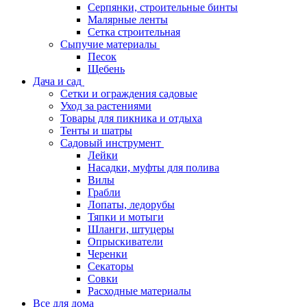
Серпянки, строительные бинты
Малярные ленты
Сетка строительная
Сыпучие материалы
Песок
Щебень
Дача и сад
Сетки и ограждения садовые
Уход за растениями
Товары для пикника и отдыха
Тенты и шатры
Садовый инструмент
Лейки
Насадки, муфты для полива
Вилы
Грабли
Лопаты, ледорубы
Тяпки и мотыги
Шланги, штуцеры
Опрыскиватели
Черенки
Секаторы
Совки
Расходные материалы
Все для дома