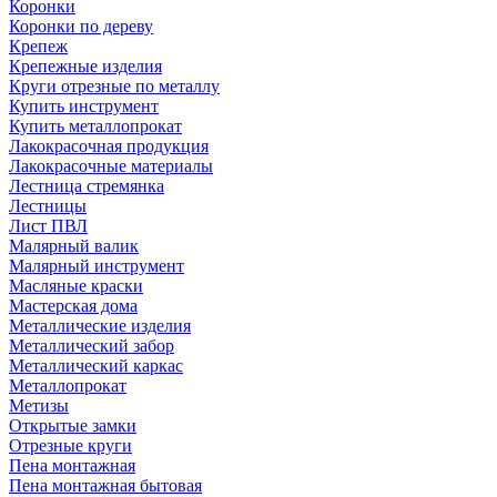
Коронки
Коронки по дереву
Крепеж
Крепежные изделия
Круги отрезные по металлу
Купить инструмент
Купить металлопрокат
Лакокрасочная продукция
Лакокрасочные материалы
Лестница стремянка
Лестницы
Лист ПВЛ
Малярный валик
Малярный инструмент
Масляные краски
Мастерская дома
Металлические изделия
Металлический забор
Металлический каркас
Металлопрокат
Метизы
Открытые замки
Отрезные круги
Пена монтажная
Пена монтажная бытовая