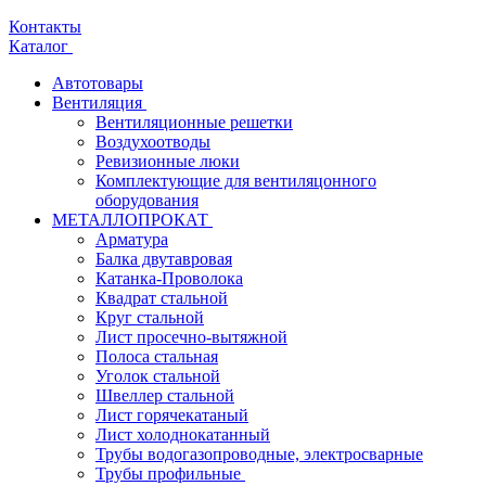
Контакты
Каталог
Автотовары
Вентиляция
Вентиляционные решетки
Воздухоотводы
Ревизионные люки
Комплектующие для вентиляцонного
оборудования
МЕТАЛЛОПРОКАТ
Арматура
Балка двутавровая
Катанка-Проволока
Квадрат стальной
Круг стальной
Лист просечно-вытяжной
Полоса стальная
Уголок стальной
Швеллер стальной
Лист горячекатаный
Лист холоднокатанный
Трубы водогазопроводные, электросварные
Трубы профильные