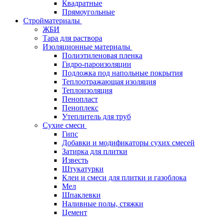
Квадратные
Прямоугольные
Стройматериалы
ЖБИ
Тара для раствора
Изоляционные материалы
Полиэтиленовая пленка
Гидро-пароизоляции
Подложка под напольные покрытия
Теплоотражающая изоляция
Теплоизоляция
Пенопласт
Пеноплекс
Утеплитель для труб
Сухие смеси
Гипс
Добавки и модификаторы сухих смесей
Затирка для плитки
Известь
Штукатурки
Клеи и смеси для плитки и газоблока
Мел
Шпаклевки
Наливные полы, стяжки
Цемент