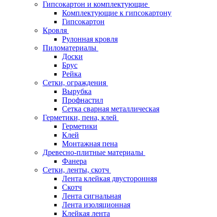
Гипсокартон и комплектующие
Комплектующие к гипсокартону
Гипсокартон
Кровля
Рулонная кровля
Пиломатериалы
Доски
Брус
Рейка
Сетки, ограждения
Вырубка
Профнастил
Сетка сварная металлическая
Герметики, пена, клей
Герметики
Клей
Монтажная пена
Древесно-плитные материалы
Фанера
Сетки, ленты, скотч
Лента клейкая двусторонняя
Скотч
Лента сигнальная
Лента изоляционная
Клейкая лента