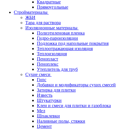
Квадратные
Прямоугольные
Стройматериалы
ЖБИ
Тара для раствора
Изоляционные материалы
Полиэтиленовая пленка
Гидро-пароизоляции
Подложка под напольные покрытия
Теплоотражающая изоляция
Теплоизоляция
Пенопласт
Пеноплекс
Утеплитель для труб
Сухие смеси
Гипс
Добавки и модификаторы сухих смесей
Затирка для плитки
Известь
Штукатурки
Клеи и смеси для плитки и газоблока
Мел
Шпаклевки
Наливные полы, стяжки
Цемент