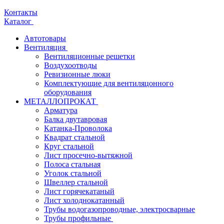
Контакты
Каталог
Автотовары
Вентиляция
Вентиляционные решетки
Воздухоотводы
Ревизионные люки
Комплектующие для вентиляцонного
оборудования
МЕТАЛЛОПРОКАТ
Арматура
Балка двутавровая
Катанка-Проволока
Квадрат стальной
Круг стальной
Лист просечно-вытяжной
Полоса стальная
Уголок стальной
Швеллер стальной
Лист горячекатаный
Лист холоднокатанный
Трубы водогазопроводные, электросварные
Трубы профильные