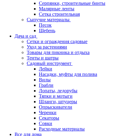
Серпянки, строительные бинты
Малярные ленты
Сетка строительная
Сыпучие материалы
Песок
Щебень
Дача и сад
Сетки и ограждения садовые
Уход за растениями
Товары для пикника и отдыха
Тенты и шатры
Садовый инструмент
Лейки
Насадки, муфты для полива
Вилы
Грабли
Лопаты, ледорубы
Тяпки и мотыги
Шланги, штуцеры
Опрыскиватели
Черенки
Секаторы
Совки
Расходные материалы
Все для дома