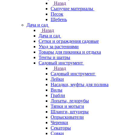
Назад
Сыпучие материалы
Песок
Щебень
Дача и сад
Назад
Дача и сад
Сетки и ограждения садовые
Уход за растениями
Товары для пикника и отдыха
Тенты и шатры
Садовый инструмент
Назад
Садовый инструмент
Лейки
Насадки, муфты для полива
Вилы
Грабли
Лопаты, ледорубы
Тяпки и мотыги
Шланги, штуцеры
Опрыскиватели
Черенки
Секаторы
Совки