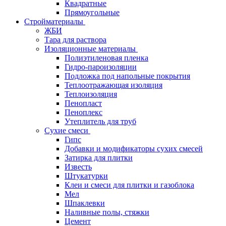
Квадратные
Прямоугольные
Стройматериалы
ЖБИ
Тара для раствора
Изоляционные материалы
Полиэтиленовая пленка
Гидро-пароизоляции
Подложка под напольные покрытия
Теплоотражающая изоляция
Теплоизоляция
Пенопласт
Пеноплекс
Утеплитель для труб
Сухие смеси
Гипс
Добавки и модификаторы сухих смесей
Затирка для плитки
Известь
Штукатурки
Клеи и смеси для плитки и газоблока
Мел
Шпаклевки
Наливные полы, стяжки
Цемент