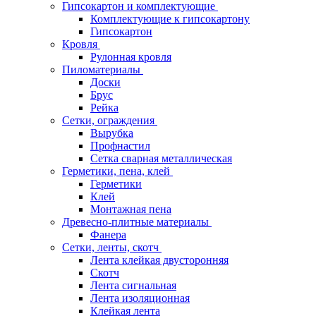
Гипсокартон и комплектующие
Комплектующие к гипсокартону
Гипсокартон
Кровля
Рулонная кровля
Пиломатериалы
Доски
Брус
Рейка
Сетки, ограждения
Вырубка
Профнастил
Сетка сварная металлическая
Герметики, пена, клей
Герметики
Клей
Монтажная пена
Древесно-плитные материалы
Фанера
Сетки, ленты, скотч
Лента клейкая двусторонняя
Скотч
Лента сигнальная
Лента изоляционная
Клейкая лента