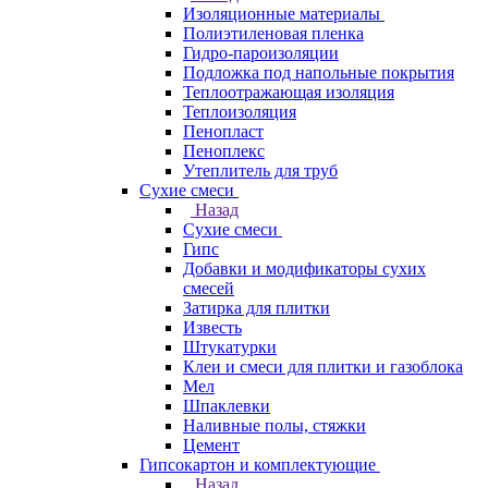
Изоляционные материалы
Полиэтиленовая пленка
Гидро-пароизоляции
Подложка под напольные покрытия
Теплоотражающая изоляция
Теплоизоляция
Пенопласт
Пеноплекс
Утеплитель для труб
Сухие смеси
Назад
Сухие смеси
Гипс
Добавки и модификаторы сухих
смесей
Затирка для плитки
Известь
Штукатурки
Клеи и смеси для плитки и газоблока
Мел
Шпаклевки
Наливные полы, стяжки
Цемент
Гипсокартон и комплектующие
Назад