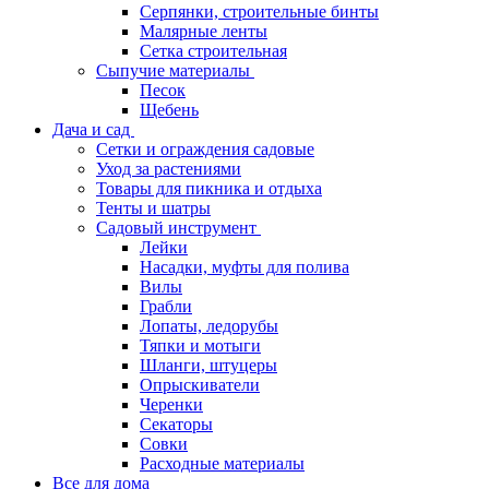
Серпянки, строительные бинты
Малярные ленты
Сетка строительная
Сыпучие материалы
Песок
Щебень
Дача и сад
Сетки и ограждения садовые
Уход за растениями
Товары для пикника и отдыха
Тенты и шатры
Садовый инструмент
Лейки
Насадки, муфты для полива
Вилы
Грабли
Лопаты, ледорубы
Тяпки и мотыги
Шланги, штуцеры
Опрыскиватели
Черенки
Секаторы
Совки
Расходные материалы
Все для дома