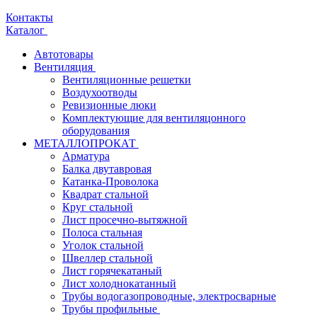
Контакты
Каталог
Автотовары
Вентиляция
Вентиляционные решетки
Воздухоотводы
Ревизионные люки
Комплектующие для вентиляцонного
оборудования
МЕТАЛЛОПРОКАТ
Арматура
Балка двутавровая
Катанка-Проволока
Квадрат стальной
Круг стальной
Лист просечно-вытяжной
Полоса стальная
Уголок стальной
Швеллер стальной
Лист горячекатаный
Лист холоднокатанный
Трубы водогазопроводные, электросварные
Трубы профильные