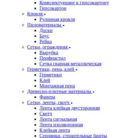
Комплектующие к гипсокартону
Гипсокартон
Кровля
Рулонная кровля
Пиломатериалы
Доски
Брус
Рейка
Сетки, ограждения
Вырубка
Профнастил
Сетка сварная металлическая
Герметики, пена, клей
Герметики
Клей
Монтажная пена
Древесно-плитные материалы
Фанера
Сетки, ленты, скотч
Лента клейкая двусторонняя
Скотч
Лента сигнальная
Лента изоляционная
Клейкая лента
Серпянки, строительные бинты