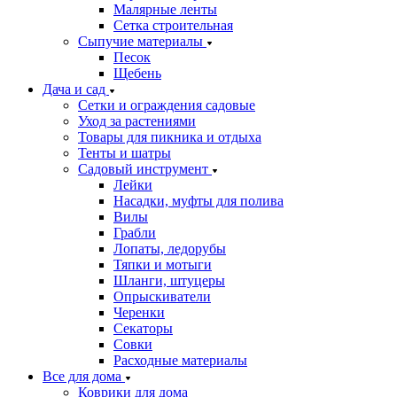
Малярные ленты
Сетка строительная
Сыпучие материалы
Песок
Щебень
Дача и сад
Сетки и ограждения садовые
Уход за растениями
Товары для пикника и отдыха
Тенты и шатры
Садовый инструмент
Лейки
Насадки, муфты для полива
Вилы
Грабли
Лопаты, ледорубы
Тяпки и мотыги
Шланги, штуцеры
Опрыскиватели
Черенки
Секаторы
Совки
Расходные материалы
Все для дома
Коврики для дома