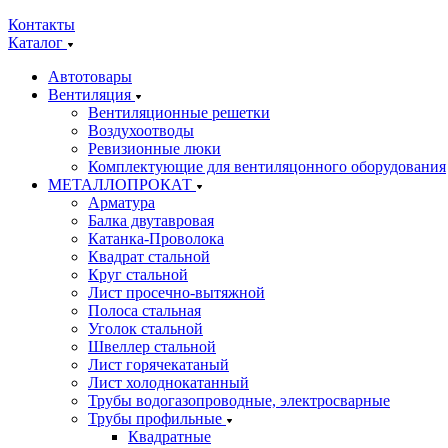
Контакты
Каталог
Автотовары
Вентиляция
Вентиляционные решетки
Воздухоотводы
Ревизионные люки
Комплектующие для вентиляцонного оборудования
МЕТАЛЛОПРОКАТ
Арматура
Балка двутавровая
Катанка-Проволока
Квадрат стальной
Круг стальной
Лист просечно-вытяжной
Полоса стальная
Уголок стальной
Швеллер стальной
Лист горячекатаный
Лист холоднокатанный
Трубы водогазопроводные, электросварные
Трубы профильные
Квадратные