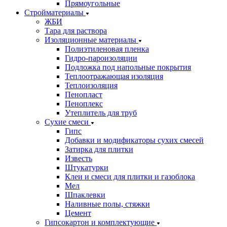
Прямоугольные
Стройматериалы
ЖБИ
Тара для раствора
Изоляционные материалы
Полиэтиленовая пленка
Гидро-пароизоляции
Подложка под напольные покрытия
Теплоотражающая изоляция
Теплоизоляция
Пенопласт
Пеноплекс
Утеплитель для труб
Сухие смеси
Гипс
Добавки и модификаторы сухих смесей
Затирка для плитки
Известь
Штукатурки
Клеи и смеси для плитки и газоблока
Мел
Шпаклевки
Наливные полы, стяжки
Цемент
Гипсокартон и комплектующие