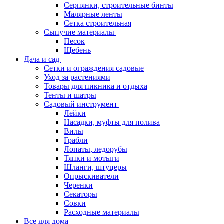
Серпянки, строительные бинты
Малярные ленты
Сетка строительная
Сыпучие материалы
Песок
Щебень
Дача и сад
Сетки и ограждения садовые
Уход за растениями
Товары для пикника и отдыха
Тенты и шатры
Садовый инструмент
Лейки
Насадки, муфты для полива
Вилы
Грабли
Лопаты, ледорубы
Тяпки и мотыги
Шланги, штуцеры
Опрыскиватели
Черенки
Секаторы
Совки
Расходные материалы
Все для дома