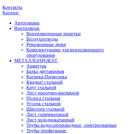
Контакты
Каталог
Автотовары
Вентиляция
Вентиляционные решетки
Воздухоотводы
Ревизионные люки
Комплектующие для вентиляцонного
оборудования
МЕТАЛЛОПРОКАТ
Арматура
Балка двутавровая
Катанка-Проволока
Квадрат стальной
Круг стальной
Лист просечно-вытяжной
Полоса стальная
Уголок стальной
Швеллер стальной
Лист горячекатаный
Лист холоднокатанный
Трубы водогазопроводные, электросварные
Трубы профильные