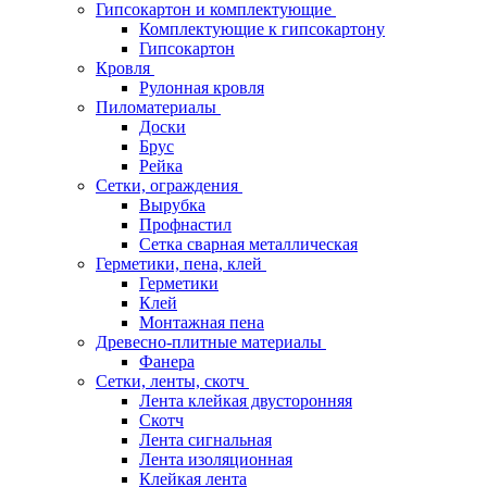
Гипсокартон и комплектующие
Комплектующие к гипсокартону
Гипсокартон
Кровля
Рулонная кровля
Пиломатериалы
Доски
Брус
Рейка
Сетки, ограждения
Вырубка
Профнастил
Сетка сварная металлическая
Герметики, пена, клей
Герметики
Клей
Монтажная пена
Древесно-плитные материалы
Фанера
Сетки, ленты, скотч
Лента клейкая двусторонняя
Скотч
Лента сигнальная
Лента изоляционная
Клейкая лента