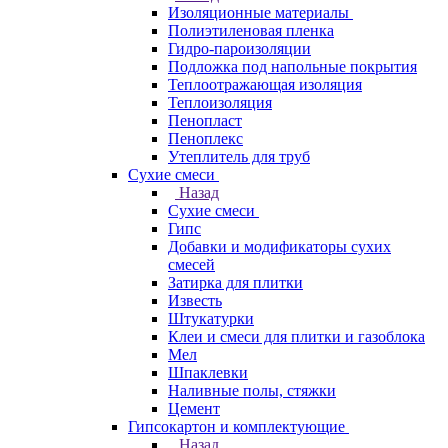
Изоляционные материалы
Полиэтиленовая пленка
Гидро-пароизоляции
Подложка под напольные покрытия
Теплоотражающая изоляция
Теплоизоляция
Пенопласт
Пеноплекс
Утеплитель для труб
Сухие смеси
Назад
Сухие смеси
Гипс
Добавки и модификаторы сухих
смесей
Затирка для плитки
Известь
Штукатурки
Клеи и смеси для плитки и газоблока
Мел
Шпаклевки
Наливные полы, стяжки
Цемент
Гипсокартон и комплектующие
Назад