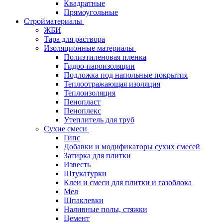
Квадратные
Прямоугольные
Стройматериалы
ЖБИ
Тара для раствора
Изоляционные материалы
Полиэтиленовая пленка
Гидро-пароизоляции
Подложка под напольные покрытия
Теплоотражающая изоляция
Теплоизоляция
Пенопласт
Пеноплекс
Утеплитель для труб
Сухие смеси
Гипс
Добавки и модификаторы сухих смесей
Затирка для плитки
Известь
Штукатурки
Клеи и смеси для плитки и газоблока
Мел
Шпаклевки
Наливные полы, стяжки
Цемент