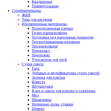
Квадратные
Прямоугольные
Стройматериалы
ЖБИ
Тара для раствора
Изоляционные материалы
Полиэтиленовая пленка
Гидро-пароизоляции
Подложка под напольные покрытия
Теплоотражающая изоляция
Теплоизоляция
Пенопласт
Пеноплекс
Утеплитель для труб
Сухие смеси
Гипс
Добавки и модификаторы сухих смесей
Затирка для плитки
Известь
Штукатурки
Клеи и смеси для плитки и газоблока
Мел
Шпаклевки
Наливные полы, стяжки
Цемент