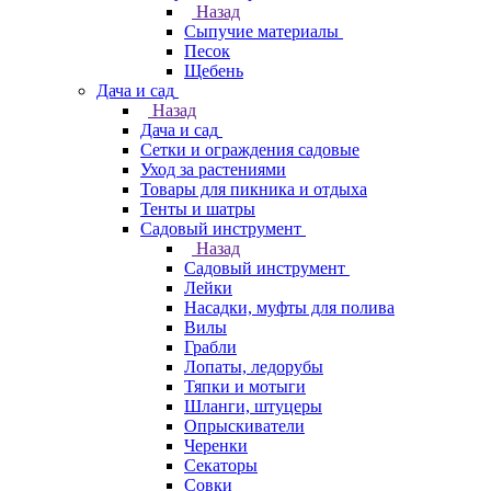
Назад
Сыпучие материалы
Песок
Щебень
Дача и сад
Назад
Дача и сад
Сетки и ограждения садовые
Уход за растениями
Товары для пикника и отдыха
Тенты и шатры
Садовый инструмент
Назад
Садовый инструмент
Лейки
Насадки, муфты для полива
Вилы
Грабли
Лопаты, ледорубы
Тяпки и мотыги
Шланги, штуцеры
Опрыскиватели
Черенки
Секаторы
Совки