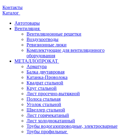
Контакты
Каталог
Автотовары
Вентиляция
Вентиляционные решетки
Воздухоотводы
Ревизионные люки
Комплектующие для вентиляцонного
оборудования
МЕТАЛЛОПРОКАТ
Арматура
Балка двутавровая
Катанка-Проволока
Квадрат стальной
Круг стальной
Лист просечно-вытяжной
Полоса стальная
Уголок стальной
Швеллер стальной
Лист горячекатаный
Лист холоднокатанный
Трубы водогазопроводные, электросварные
Трубы профильные