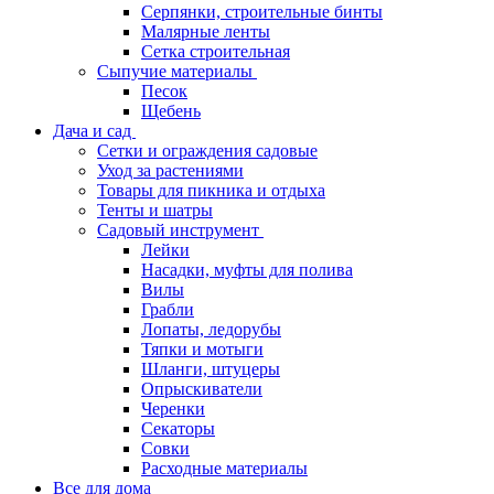
Серпянки, строительные бинты
Малярные ленты
Сетка строительная
Сыпучие материалы
Песок
Щебень
Дача и сад
Сетки и ограждения садовые
Уход за растениями
Товары для пикника и отдыха
Тенты и шатры
Садовый инструмент
Лейки
Насадки, муфты для полива
Вилы
Грабли
Лопаты, ледорубы
Тяпки и мотыги
Шланги, штуцеры
Опрыскиватели
Черенки
Секаторы
Совки
Расходные материалы
Все для дома