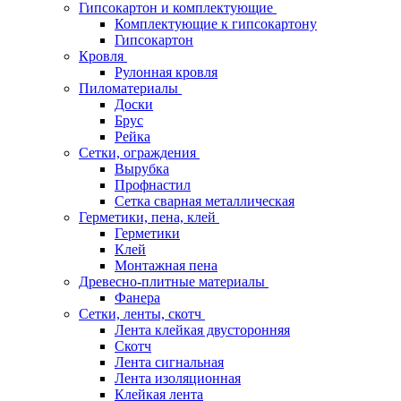
Гипсокартон и комплектующие
Комплектующие к гипсокартону
Гипсокартон
Кровля
Рулонная кровля
Пиломатериалы
Доски
Брус
Рейка
Сетки, ограждения
Вырубка
Профнастил
Сетка сварная металлическая
Герметики, пена, клей
Герметики
Клей
Монтажная пена
Древесно-плитные материалы
Фанера
Сетки, ленты, скотч
Лента клейкая двусторонняя
Скотч
Лента сигнальная
Лента изоляционная
Клейкая лента