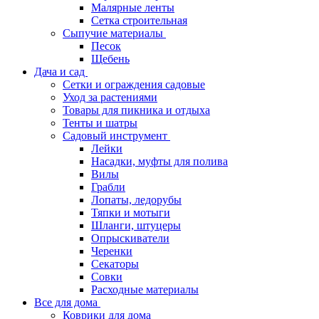
Малярные ленты
Сетка строительная
Сыпучие материалы
Песок
Щебень
Дача и сад
Сетки и ограждения садовые
Уход за растениями
Товары для пикника и отдыха
Тенты и шатры
Садовый инструмент
Лейки
Насадки, муфты для полива
Вилы
Грабли
Лопаты, ледорубы
Тяпки и мотыги
Шланги, штуцеры
Опрыскиватели
Черенки
Секаторы
Совки
Расходные материалы
Все для дома
Коврики для дома