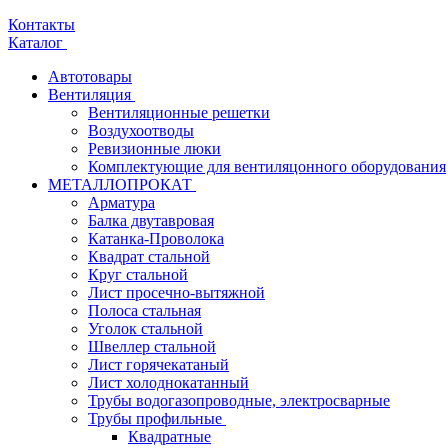
Контакты
Каталог
Автотовары
Вентиляция
Вентиляционные решетки
Воздухоотводы
Ревизионные люки
Комплектующие для вентиляцонного оборудования
МЕТАЛЛОПРОКАТ
Арматура
Балка двутавровая
Катанка-Проволока
Квадрат стальной
Круг стальной
Лист просечно-вытяжной
Полоса стальная
Уголок стальной
Швеллер стальной
Лист горячекатаный
Лист холоднокатанный
Трубы водогазопроводные, электросварные
Трубы профильные
Квадратные