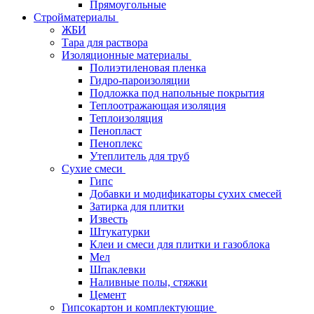
Прямоугольные
Стройматериалы
ЖБИ
Тара для раствора
Изоляционные материалы
Полиэтиленовая пленка
Гидро-пароизоляции
Подложка под напольные покрытия
Теплоотражающая изоляция
Теплоизоляция
Пенопласт
Пеноплекс
Утеплитель для труб
Сухие смеси
Гипс
Добавки и модификаторы сухих смесей
Затирка для плитки
Известь
Штукатурки
Клеи и смеси для плитки и газоблока
Мел
Шпаклевки
Наливные полы, стяжки
Цемент
Гипсокартон и комплектующие