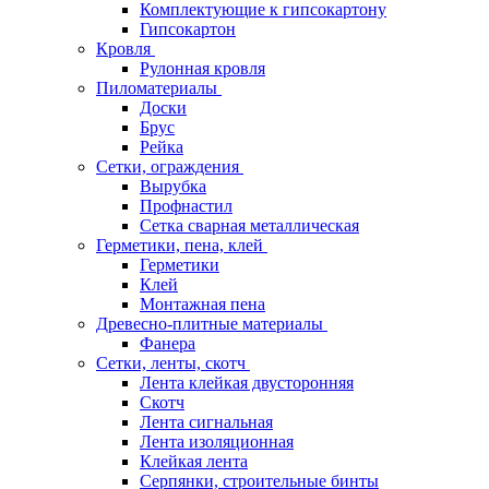
Комплектующие к гипсокартону
Гипсокартон
Кровля
Рулонная кровля
Пиломатериалы
Доски
Брус
Рейка
Сетки, ограждения
Вырубка
Профнастил
Сетка сварная металлическая
Герметики, пена, клей
Герметики
Клей
Монтажная пена
Древесно-плитные материалы
Фанера
Сетки, ленты, скотч
Лента клейкая двусторонняя
Скотч
Лента сигнальная
Лента изоляционная
Клейкая лента
Серпянки, строительные бинты