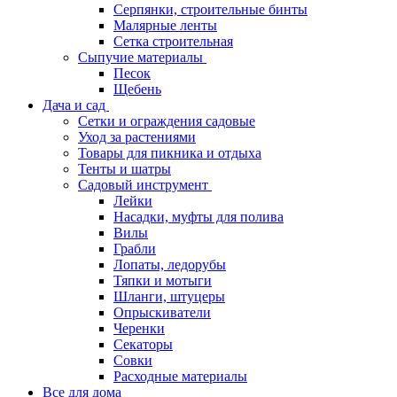
Серпянки, строительные бинты
Малярные ленты
Сетка строительная
Сыпучие материалы
Песок
Щебень
Дача и сад
Сетки и ограждения садовые
Уход за растениями
Товары для пикника и отдыха
Тенты и шатры
Садовый инструмент
Лейки
Насадки, муфты для полива
Вилы
Грабли
Лопаты, ледорубы
Тяпки и мотыги
Шланги, штуцеры
Опрыскиватели
Черенки
Секаторы
Совки
Расходные материалы
Все для дома