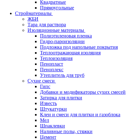
Квадратные
Прямоугольные
Стройматериалы
ЖБИ
Тара для раствора
Изоляционные материалы
Полиэтиленовая пленка
Гидро-пароизоляции
Подложка под напольные покрытия
Теплоотражающая изоляция
Теплоизоляция
Пенопласт
Пеноплекс
Утеплитель для труб
Сухие смеси
Гипс
Добавки и модификаторы сухих смесей
Затирка для плитки
Известь
Штукатурки
Клеи и смеси для плитки и газоблока
Мел
Шпаклевки
Наливные полы, стяжки
Цемент