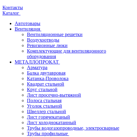
Контакты
Каталог
Автотовары
Вентиляция
Вентиляционные решетки
Воздухоотводы
Ревизионные люки
Комплектующие для вентиляцонного
оборудования
МЕТАЛЛОПРОКАТ
Арматура
Балка двутавровая
Катанка-Проволока
Квадрат стальной
Круг стальной
Лист просечно-вытяжной
Полоса стальная
Уголок стальной
Швеллер стальной
Лист горячекатаный
Лист холоднокатанный
Трубы водогазопроводные, электросварные
Трубы профильные