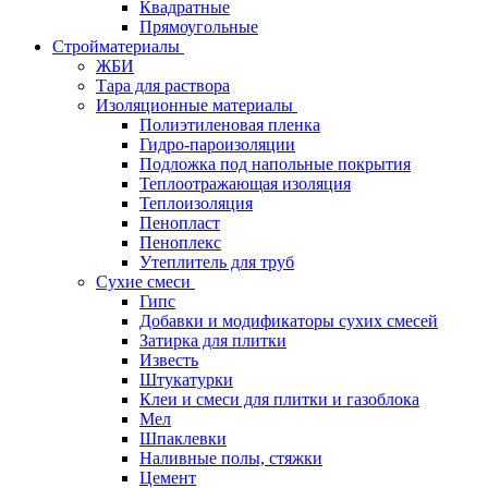
Квадратные
Прямоугольные
Стройматериалы
ЖБИ
Тара для раствора
Изоляционные материалы
Полиэтиленовая пленка
Гидро-пароизоляции
Подложка под напольные покрытия
Теплоотражающая изоляция
Теплоизоляция
Пенопласт
Пеноплекс
Утеплитель для труб
Сухие смеси
Гипс
Добавки и модификаторы сухих смесей
Затирка для плитки
Известь
Штукатурки
Клеи и смеси для плитки и газоблока
Мел
Шпаклевки
Наливные полы, стяжки
Цемент