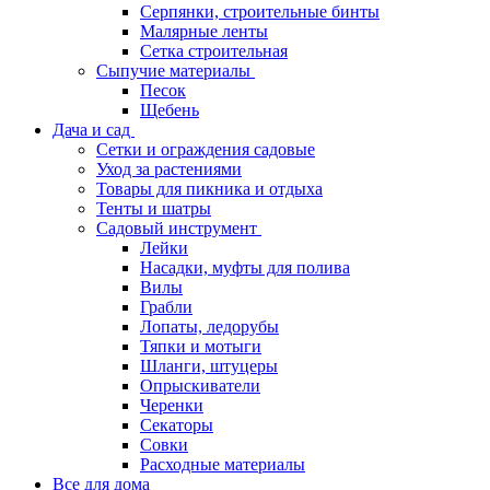
Серпянки, строительные бинты
Малярные ленты
Сетка строительная
Сыпучие материалы
Песок
Щебень
Дача и сад
Сетки и ограждения садовые
Уход за растениями
Товары для пикника и отдыха
Тенты и шатры
Садовый инструмент
Лейки
Насадки, муфты для полива
Вилы
Грабли
Лопаты, ледорубы
Тяпки и мотыги
Шланги, штуцеры
Опрыскиватели
Черенки
Секаторы
Совки
Расходные материалы
Все для дома