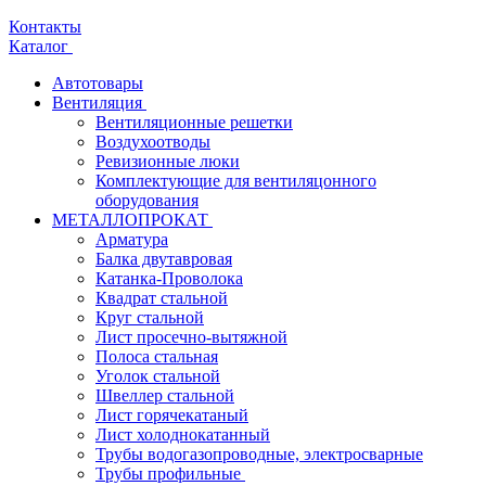
Контакты
Каталог
Автотовары
Вентиляция
Вентиляционные решетки
Воздухоотводы
Ревизионные люки
Комплектующие для вентиляцонного
оборудования
МЕТАЛЛОПРОКАТ
Арматура
Балка двутавровая
Катанка-Проволока
Квадрат стальной
Круг стальной
Лист просечно-вытяжной
Полоса стальная
Уголок стальной
Швеллер стальной
Лист горячекатаный
Лист холоднокатанный
Трубы водогазопроводные, электросварные
Трубы профильные