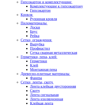
Гипсокартон и комплектующие
Комплектующие к гипсокартону
Гипсокартон
Кровля
Рулонная кровля
Пиломатериалы
Доски
Брус
Рейка
Сетки, ограждения
Вырубка
Профнастил
Сетка сварная металлическая
Герметики, пена, клей
Герметики
Клей
Монтажная пена
Древесно-плитные материалы
Фанера
Сетки, ленты, скотч
Лента клейкая двусторонняя
Скотч
Лента сигнальная
Лента изоляционная
Клейкая лента