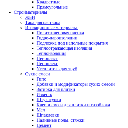
Квадратные
Прямоугольные
Стройматериалы
ЖБИ
Тара для раствора
Изоляционные материалы
Полиэтиленовая пленка
Гидро-пароизоляции
Подложка под напольные покрытия
Теплоотражающая изоляция
Теплоизоляция
Пенопласт
Пеноплекс
Утеплитель для труб
Сухие смеси
Гипс
Добавки и модификаторы сухих смесей
Затирка для плитки
Известь
Штукатурки
Клеи и смеси для плитки и газоблока
Мел
Шпаклевки
Наливные полы, стяжки
Цемент