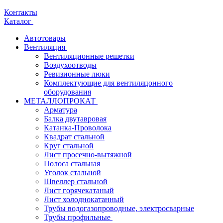
Контакты
Каталог
Автотовары
Вентиляция
Вентиляционные решетки
Воздухоотводы
Ревизионные люки
Комплектующие для вентиляцонного
оборудования
МЕТАЛЛОПРОКАТ
Арматура
Балка двутавровая
Катанка-Проволока
Квадрат стальной
Круг стальной
Лист просечно-вытяжной
Полоса стальная
Уголок стальной
Швеллер стальной
Лист горячекатаный
Лист холоднокатанный
Трубы водогазопроводные, электросварные
Трубы профильные