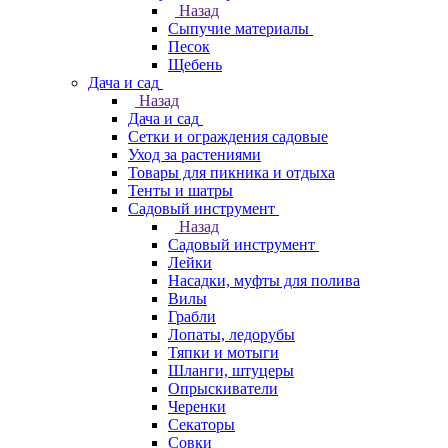
Назад
Сыпучие материалы
Песок
Щебень
Дача и сад
Назад
Дача и сад
Сетки и ограждения садовые
Уход за растениями
Товары для пикника и отдыха
Тенты и шатры
Садовый инструмент
Назад
Садовый инструмент
Лейки
Насадки, муфты для полива
Вилы
Грабли
Лопаты, ледорубы
Тяпки и мотыги
Шланги, штуцеры
Опрыскиватели
Черенки
Секаторы
Совки