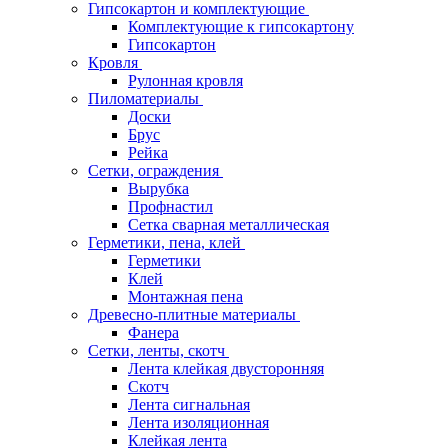
Гипсокартон и комплектующие
Комплектующие к гипсокартону
Гипсокартон
Кровля
Рулонная кровля
Пиломатериалы
Доски
Брус
Рейка
Сетки, ограждения
Вырубка
Профнастил
Сетка сварная металлическая
Герметики, пена, клей
Герметики
Клей
Монтажная пена
Древесно-плитные материалы
Фанера
Сетки, ленты, скотч
Лента клейкая двусторонняя
Скотч
Лента сигнальная
Лента изоляционная
Клейкая лента