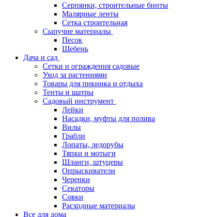
Серпянки, строительные бинты
Малярные ленты
Сетка строительная
Сыпучие материалы
Песок
Щебень
Дача и сад
Сетки и ограждения садовые
Уход за растениями
Товары для пикника и отдыха
Тенты и шатры
Садовый инструмент
Лейки
Насадки, муфты для полива
Вилы
Грабли
Лопаты, ледорубы
Тяпки и мотыги
Шланги, штуцеры
Опрыскиватели
Черенки
Секаторы
Совки
Расходные материалы
Все для дома