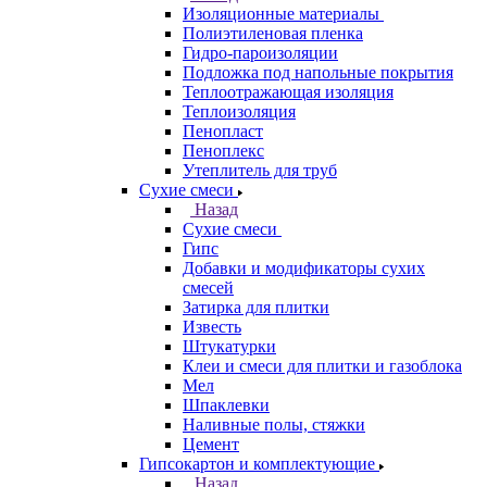
Изоляционные материалы
Полиэтиленовая пленка
Гидро-пароизоляции
Подложка под напольные покрытия
Теплоотражающая изоляция
Теплоизоляция
Пенопласт
Пеноплекс
Утеплитель для труб
Сухие смеси
Назад
Сухие смеси
Гипс
Добавки и модификаторы сухих
смесей
Затирка для плитки
Известь
Штукатурки
Клеи и смеси для плитки и газоблока
Мел
Шпаклевки
Наливные полы, стяжки
Цемент
Гипсокартон и комплектующие
Назад