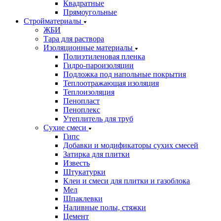
Квадратные
Прямоугольные
Стройматериалы
ЖБИ
Тара для раствора
Изоляционные материалы
Полиэтиленовая пленка
Гидро-пароизоляции
Подложка под напольные покрытия
Теплоотражающая изоляция
Теплоизоляция
Пенопласт
Пеноплекс
Утеплитель для труб
Сухие смеси
Гипс
Добавки и модификаторы сухих смесей
Затирка для плитки
Известь
Штукатурки
Клеи и смеси для плитки и газоблока
Мел
Шпаклевки
Наливные полы, стяжки
Цемент