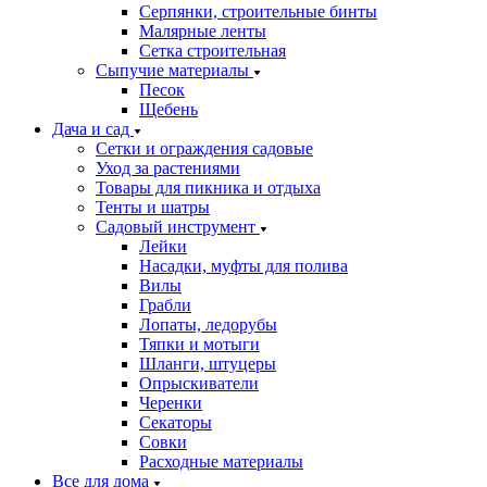
Серпянки, строительные бинты
Малярные ленты
Сетка строительная
Сыпучие материалы
Песок
Щебень
Дача и сад
Сетки и ограждения садовые
Уход за растениями
Товары для пикника и отдыха
Тенты и шатры
Садовый инструмент
Лейки
Насадки, муфты для полива
Вилы
Грабли
Лопаты, ледорубы
Тяпки и мотыги
Шланги, штуцеры
Опрыскиватели
Черенки
Секаторы
Совки
Расходные материалы
Все для дома