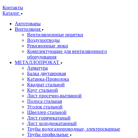
Контакты
Каталог
Автотовары
Вентиляция
Вентиляционные решетки
Воздухоотводы
Ревизионные люки
Комплектующие для вентиляцонного
оборудования
МЕТАЛЛОПРОКАТ
Арматура
Балка двутавровая
Катанка-Проволока
Квадрат стальной
Круг стальной
Лист просечно-вытяжной
Полоса стальная
Уголок стальной
Швеллер стальной
Лист горячекатаный
Лист холоднокатанный
Трубы водогазопроводные, электросварные
Трубы профильные