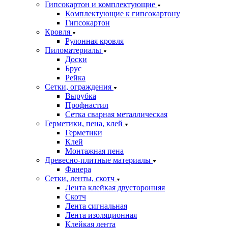
Гипсокартон и комплектующие
Комплектующие к гипсокартону
Гипсокартон
Кровля
Рулонная кровля
Пиломатериалы
Доски
Брус
Рейка
Сетки, ограждения
Вырубка
Профнастил
Сетка сварная металлическая
Герметики, пена, клей
Герметики
Клей
Монтажная пена
Древесно-плитные материалы
Фанера
Сетки, ленты, скотч
Лента клейкая двусторонняя
Скотч
Лента сигнальная
Лента изоляционная
Клейкая лента