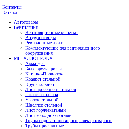
Контакты
Каталог
Автотовары
Вентиляция
Вентиляционные решетки
Воздухоотводы
Ревизионные люки
Комплектующие для вентиляцонного
оборудования
МЕТАЛЛОПРОКАТ
Арматура
Балка двутавровая
Катанка-Проволока
Квадрат стальной
Круг стальной
Лист просечно-вытяжной
Полоса стальная
Уголок стальной
Швеллер стальной
Лист горячекатаный
Лист холоднокатанный
Трубы водогазопроводные, электросварные
Трубы профильные