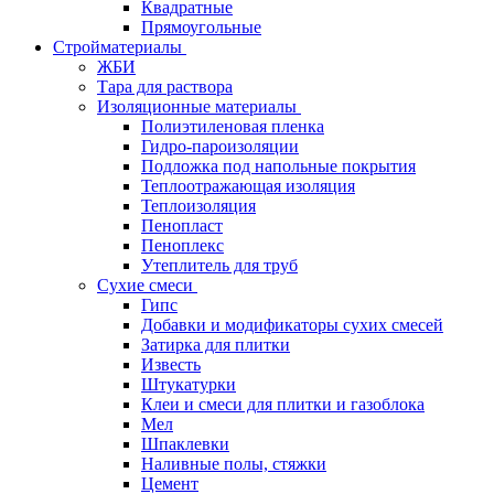
Квадратные
Прямоугольные
Стройматериалы
ЖБИ
Тара для раствора
Изоляционные материалы
Полиэтиленовая пленка
Гидро-пароизоляции
Подложка под напольные покрытия
Теплоотражающая изоляция
Теплоизоляция
Пенопласт
Пеноплекс
Утеплитель для труб
Сухие смеси
Гипс
Добавки и модификаторы сухих смесей
Затирка для плитки
Известь
Штукатурки
Клеи и смеси для плитки и газоблока
Мел
Шпаклевки
Наливные полы, стяжки
Цемент