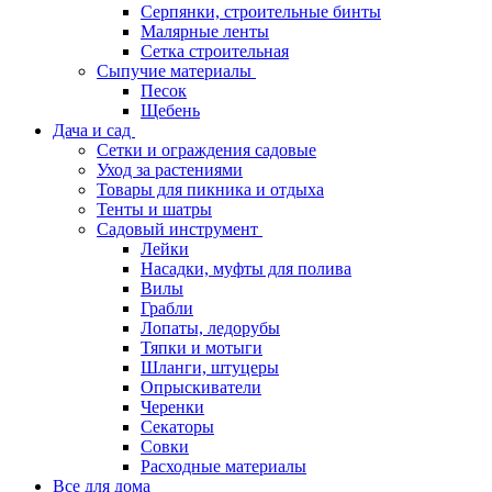
Серпянки, строительные бинты
Малярные ленты
Сетка строительная
Сыпучие материалы
Песок
Щебень
Дача и сад
Сетки и ограждения садовые
Уход за растениями
Товары для пикника и отдыха
Тенты и шатры
Садовый инструмент
Лейки
Насадки, муфты для полива
Вилы
Грабли
Лопаты, ледорубы
Тяпки и мотыги
Шланги, штуцеры
Опрыскиватели
Черенки
Секаторы
Совки
Расходные материалы
Все для дома