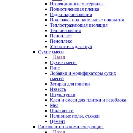
Изоляционные материалы
Полиэтиленовая пленка
Гидро-пароизоляции
Подложка под напольные покрытия
Теплоотражающая изоляция
Теплоизоляция
Пенопласт
Пеноплекс
Утеплитель для труб
Сухие смеси
Назад
Сухие смеси
Гипс
Добавки и модификаторы сухих
смесей
Затирка для плитки
Известь
Штукатурки
Клеи и смеси для плитки и газоблока
Мел
Шпаклевки
Наливные полы, стяжки
Цемент
Гипсокартон и комплектующие
Назад