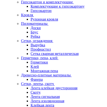
Гипсокартон и комплектующие
Комплектующие к гипсокартону
Гипсокартон
Кровля
Рулонная кровля
Пиломатериалы
Доски
Брус
Рейка
Сетки, ограждения
Вырубка
Профнастил
Сетка сварная металлическая
Герметики, пена, клей
Герметики
Клей
Монтажная пена
Древесно-плитные материалы
Фанера
Сетки, ленты, скотч
Лента клейкая двусторонняя
Скотч
Лента сигнальная
Лента изоляционная
Клейкая лента