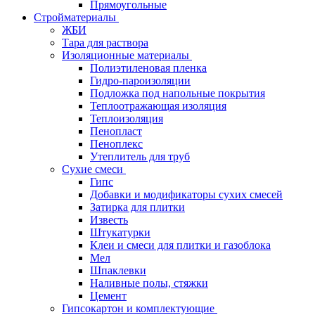
Прямоугольные
Стройматериалы
ЖБИ
Тара для раствора
Изоляционные материалы
Полиэтиленовая пленка
Гидро-пароизоляции
Подложка под напольные покрытия
Теплоотражающая изоляция
Теплоизоляция
Пенопласт
Пеноплекс
Утеплитель для труб
Сухие смеси
Гипс
Добавки и модификаторы сухих смесей
Затирка для плитки
Известь
Штукатурки
Клеи и смеси для плитки и газоблока
Мел
Шпаклевки
Наливные полы, стяжки
Цемент
Гипсокартон и комплектующие