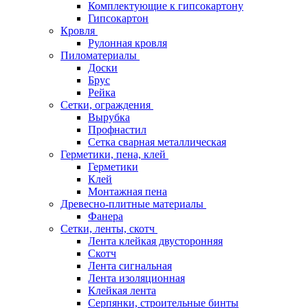
Комплектующие к гипсокартону
Гипсокартон
Кровля
Рулонная кровля
Пиломатериалы
Доски
Брус
Рейка
Сетки, ограждения
Вырубка
Профнастил
Сетка сварная металлическая
Герметики, пена, клей
Герметики
Клей
Монтажная пена
Древесно-плитные материалы
Фанера
Сетки, ленты, скотч
Лента клейкая двусторонняя
Скотч
Лента сигнальная
Лента изоляционная
Клейкая лента
Серпянки, строительные бинты