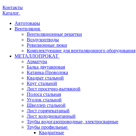
Контакты
Каталог
Автотовары
Вентиляция
Вентиляционные решетки
Воздухоотводы
Ревизионные люки
Комплектующие для вентиляцонного оборудования
МЕТАЛЛОПРОКАТ
Арматура
Балка двутавровая
Катанка-Проволока
Квадрат стальной
Круг стальной
Лист просечно-вытяжной
Полоса стальная
Уголок стальной
Швеллер стальной
Лист горячекатаный
Лист холоднокатанный
Трубы водогазопроводные, электросварные
Трубы профильные
Квадратные