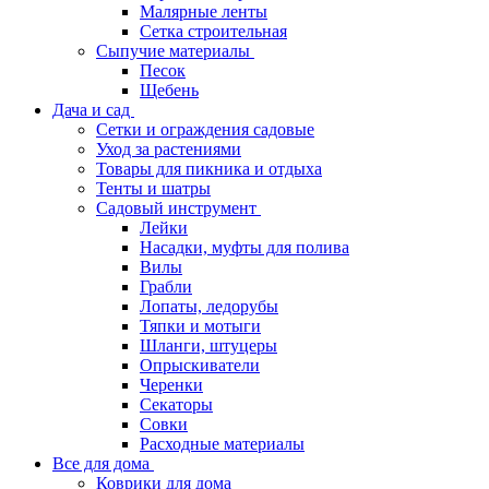
Малярные ленты
Сетка строительная
Сыпучие материалы
Песок
Щебень
Дача и сад
Сетки и ограждения садовые
Уход за растениями
Товары для пикника и отдыха
Тенты и шатры
Садовый инструмент
Лейки
Насадки, муфты для полива
Вилы
Грабли
Лопаты, ледорубы
Тяпки и мотыги
Шланги, штуцеры
Опрыскиватели
Черенки
Секаторы
Совки
Расходные материалы
Все для дома
Коврики для дома