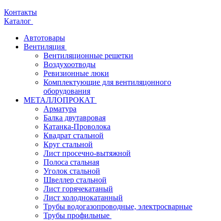
Контакты
Каталог
Автотовары
Вентиляция
Вентиляционные решетки
Воздухоотводы
Ревизионные люки
Комплектующие для вентиляцонного
оборудования
МЕТАЛЛОПРОКАТ
Арматура
Балка двутавровая
Катанка-Проволока
Квадрат стальной
Круг стальной
Лист просечно-вытяжной
Полоса стальная
Уголок стальной
Швеллер стальной
Лист горячекатаный
Лист холоднокатанный
Трубы водогазопроводные, электросварные
Трубы профильные