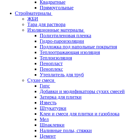
Квадратные
Прямоугольные
Стройматериалы
ЖБИ
Тара для раствора
Изоляционные материалы
Полиэтиленовая пленка
Гидро-пароизоляции
Подложка под напольные покрытия
Теплоотражающая изоляция
Теплоизоляция
Пенопласт
Пеноплекс
Утеплитель для труб
Сухие смеси
Гипс
Добавки и модификаторы сухих смесей
Затирка для плитки
Известь
Штукатурки
Клеи и смеси для плитки и газоблока
Мел
Шпаклевки
Наливные полы, стяжки
Цемент