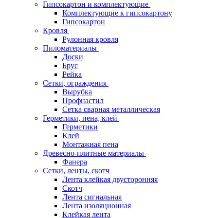
Гипсокартон и комплектующие
Комплектующие к гипсокартону
Гипсокартон
Кровля
Рулонная кровля
Пиломатериалы
Доски
Брус
Рейка
Сетки, ограждения
Вырубка
Профнастил
Сетка сварная металлическая
Герметики, пена, клей
Герметики
Клей
Монтажная пена
Древесно-плитные материалы
Фанера
Сетки, ленты, скотч
Лента клейкая двусторонняя
Скотч
Лента сигнальная
Лента изоляционная
Клейкая лента