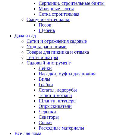
Серпянки, строительные бинты
Малярные ленты
Сетка строительная
Сыпучие материалы
Песок
Щебень
Дача и сад
Сетки и ограждения садовые
Уход за растениями
Товары для пикника и отдыха
Тенты и шатры
Садовый инструмент
Лейки
Насадки, муфты для полива
Вилы
Грабли
Лопаты, ледорубы
Тяпки и мотыги
Шланги, штуцеры
Опрыскиватели
Черенки
Секаторы
Совки
Расходные материалы
Все для дома