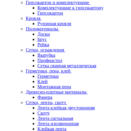
Гипсокартон и комплектующие
Комплектующие к гипсокартону
Гипсокартон
Кровля
Рулонная кровля
Пиломатериалы
Доски
Брус
Рейка
Сетки, ограждения
Вырубка
Профнастил
Сетка сварная металлическая
Герметики, пена, клей
Герметики
Клей
Монтажная пена
Древесно-плитные материалы
Фанера
Сетки, ленты, скотч
Лента клейкая двусторонняя
Скотч
Лента сигнальная
Лента изоляционная
Клейкая лента