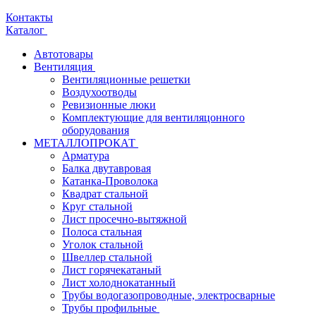
Контакты
Каталог
Автотовары
Вентиляция
Вентиляционные решетки
Воздухоотводы
Ревизионные люки
Комплектующие для вентиляцонного
оборудования
МЕТАЛЛОПРОКАТ
Арматура
Балка двутавровая
Катанка-Проволока
Квадрат стальной
Круг стальной
Лист просечно-вытяжной
Полоса стальная
Уголок стальной
Швеллер стальной
Лист горячекатаный
Лист холоднокатанный
Трубы водогазопроводные, электросварные
Трубы профильные