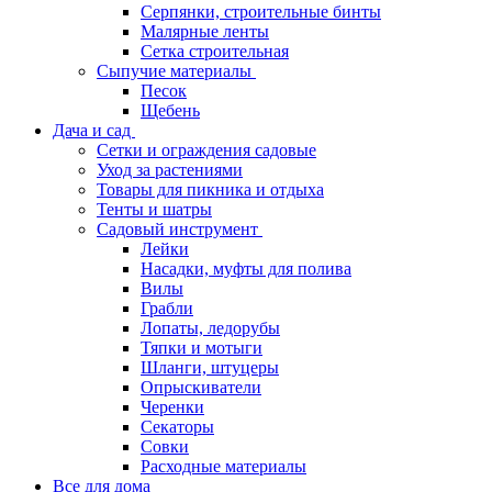
Серпянки, строительные бинты
Малярные ленты
Сетка строительная
Сыпучие материалы
Песок
Щебень
Дача и сад
Сетки и ограждения садовые
Уход за растениями
Товары для пикника и отдыха
Тенты и шатры
Садовый инструмент
Лейки
Насадки, муфты для полива
Вилы
Грабли
Лопаты, ледорубы
Тяпки и мотыги
Шланги, штуцеры
Опрыскиватели
Черенки
Секаторы
Совки
Расходные материалы
Все для дома