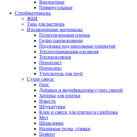
Квадратные
Прямоугольные
Стройматериалы
ЖБИ
Тара для раствора
Изоляционные материалы
Полиэтиленовая пленка
Гидро-пароизоляции
Подложка под напольные покрытия
Теплоотражающая изоляция
Теплоизоляция
Пенопласт
Пеноплекс
Утеплитель для труб
Сухие смеси
Гипс
Добавки и модификаторы сухих смесей
Затирка для плитки
Известь
Штукатурки
Клеи и смеси для плитки и газоблока
Мел
Шпаклевки
Наливные полы, стяжки
Цемент