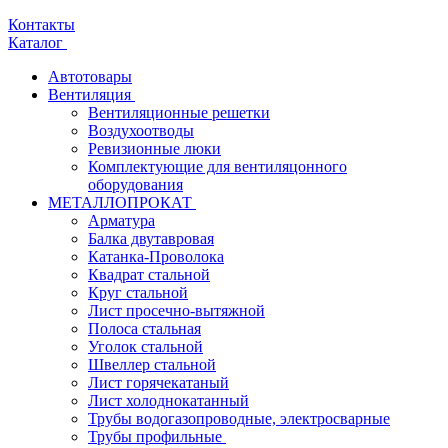
Контакты
Каталог
Автотовары
Вентиляция
Вентиляционные решетки
Воздухоотводы
Ревизионные люки
Комплектующие для вентиляцонного
оборудования
МЕТАЛЛОПРОКАТ
Арматура
Балка двутавровая
Катанка-Проволока
Квадрат стальной
Круг стальной
Лист просечно-вытяжной
Полоса стальная
Уголок стальной
Швеллер стальной
Лист горячекатаный
Лист холоднокатанный
Трубы водогазопроводные, электросварные
Трубы профильные