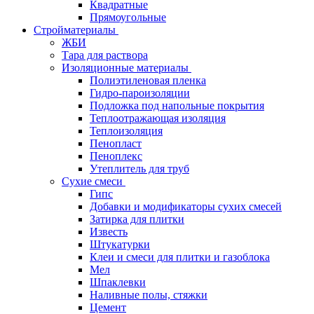
Квадратные
Прямоугольные
Стройматериалы
ЖБИ
Тара для раствора
Изоляционные материалы
Полиэтиленовая пленка
Гидро-пароизоляции
Подложка под напольные покрытия
Теплоотражающая изоляция
Теплоизоляция
Пенопласт
Пеноплекс
Утеплитель для труб
Сухие смеси
Гипс
Добавки и модификаторы сухих смесей
Затирка для плитки
Известь
Штукатурки
Клеи и смеси для плитки и газоблока
Мел
Шпаклевки
Наливные полы, стяжки
Цемент