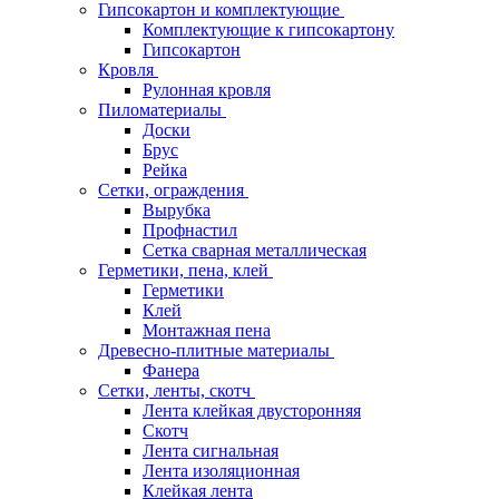
Гипсокартон и комплектующие
Комплектующие к гипсокартону
Гипсокартон
Кровля
Рулонная кровля
Пиломатериалы
Доски
Брус
Рейка
Сетки, ограждения
Вырубка
Профнастил
Сетка сварная металлическая
Герметики, пена, клей
Герметики
Клей
Монтажная пена
Древесно-плитные материалы
Фанера
Сетки, ленты, скотч
Лента клейкая двусторонняя
Скотч
Лента сигнальная
Лента изоляционная
Клейкая лента