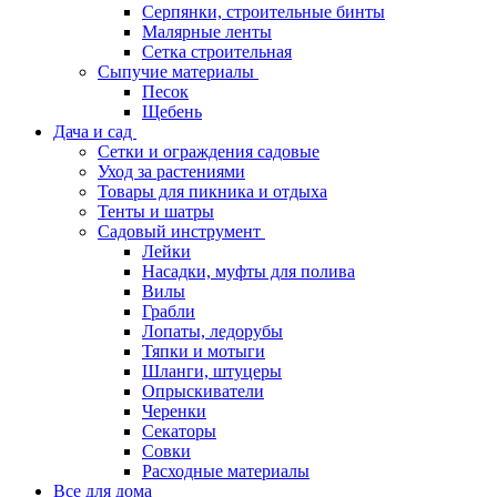
Серпянки, строительные бинты
Малярные ленты
Сетка строительная
Сыпучие материалы
Песок
Щебень
Дача и сад
Сетки и ограждения садовые
Уход за растениями
Товары для пикника и отдыха
Тенты и шатры
Садовый инструмент
Лейки
Насадки, муфты для полива
Вилы
Грабли
Лопаты, ледорубы
Тяпки и мотыги
Шланги, штуцеры
Опрыскиватели
Черенки
Секаторы
Совки
Расходные материалы
Все для дома