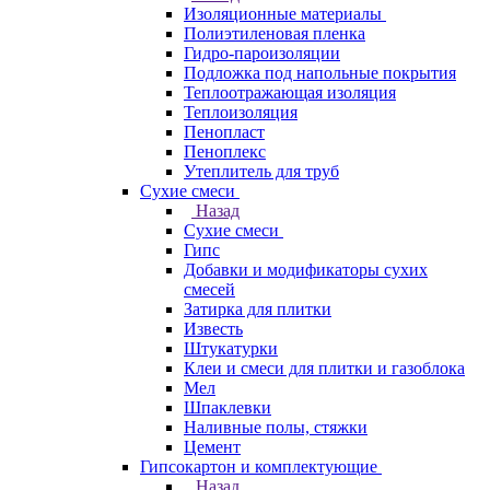
Изоляционные материалы
Полиэтиленовая пленка
Гидро-пароизоляции
Подложка под напольные покрытия
Теплоотражающая изоляция
Теплоизоляция
Пенопласт
Пеноплекс
Утеплитель для труб
Сухие смеси
Назад
Сухие смеси
Гипс
Добавки и модификаторы сухих
смесей
Затирка для плитки
Известь
Штукатурки
Клеи и смеси для плитки и газоблока
Мел
Шпаклевки
Наливные полы, стяжки
Цемент
Гипсокартон и комплектующие
Назад