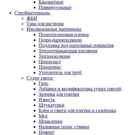
Квадратные
Прямоугольные
Стройматериалы
ЖБИ
Тара для раствора
Изоляционные материалы
Полиэтиленовая пленка
Гидро-пароизоляции
Подложка под напольные покрытия
Теплоотражающая изоляция
Теплоизоляция
Пенопласт
Пеноплекс
Утеплитель для труб
Сухие смеси
Гипс
Добавки и модификаторы сухих смесей
Затирка для плитки
Известь
Штукатурки
Клеи и смеси для плитки и газоблока
Мел
Шпаклевки
Наливные полы, стяжки
Цемент