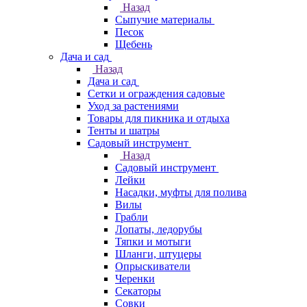
Назад
Сыпучие материалы
Песок
Щебень
Дача и сад
Назад
Дача и сад
Сетки и ограждения садовые
Уход за растениями
Товары для пикника и отдыха
Тенты и шатры
Садовый инструмент
Назад
Садовый инструмент
Лейки
Насадки, муфты для полива
Вилы
Грабли
Лопаты, ледорубы
Тяпки и мотыги
Шланги, штуцеры
Опрыскиватели
Черенки
Секаторы
Совки