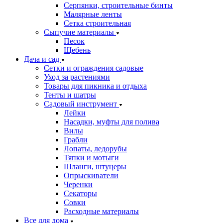
Серпянки, строительные бинты
Малярные ленты
Сетка строительная
Сыпучие материалы
Песок
Щебень
Дача и сад
Сетки и ограждения садовые
Уход за растениями
Товары для пикника и отдыха
Тенты и шатры
Садовый инструмент
Лейки
Насадки, муфты для полива
Вилы
Грабли
Лопаты, ледорубы
Тяпки и мотыги
Шланги, штуцеры
Опрыскиватели
Черенки
Секаторы
Совки
Расходные материалы
Все для дома