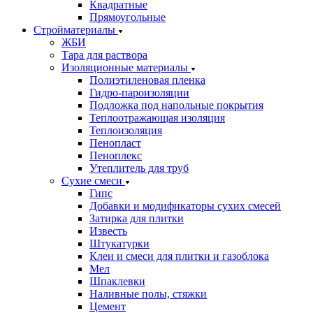
Квадратные
Прямоугольные
Стройматериалы
ЖБИ
Тара для раствора
Изоляционные материалы
Полиэтиленовая пленка
Гидро-пароизоляции
Подложка под напольные покрытия
Теплоотражающая изоляция
Теплоизоляция
Пенопласт
Пеноплекс
Утеплитель для труб
Сухие смеси
Гипс
Добавки и модификаторы сухих смесей
Затирка для плитки
Известь
Штукатурки
Клеи и смеси для плитки и газоблока
Мел
Шпаклевки
Наливные полы, стяжки
Цемент