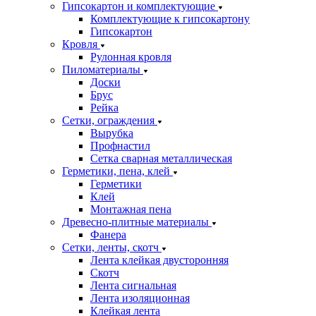
Гипсокартон и комплектующие
Комплектующие к гипсокартону
Гипсокартон
Кровля
Рулонная кровля
Пиломатериалы
Доски
Брус
Рейка
Сетки, ограждения
Вырубка
Профнастил
Сетка сварная металлическая
Герметики, пена, клей
Герметики
Клей
Монтажная пена
Древесно-плитные материалы
Фанера
Сетки, ленты, скотч
Лента клейкая двусторонняя
Скотч
Лента сигнальная
Лента изоляционная
Клейкая лента