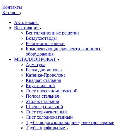
Контакты
Каталог
Автотовары
Вентиляция
Вентиляционные решетки
Воздухоотводы
Ревизионные люки
Комплектующие для вентиляцонного
оборудования
МЕТАЛЛОПРОКАТ
Арматура
Балка двутавровая
Катанка-Проволока
Квадрат стальной
Круг стальной
Лист просечно-вытяжной
Полоса стальная
Уголок стальной
Швеллер стальной
Лист горячекатаный
Лист холоднокатанный
Трубы водогазопроводные, электросварные
Трубы профильные