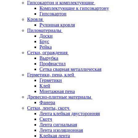
Гипсокартон и комплектующие
Комплектующие к гипсокартону
Гипсокартон
Кровля
Рулонная кровля
Пиломатериалы
Доски
Брус
Рейка
Сетки, ограждения
Вырубка
Профнастил
Сетка сварная металлическая
Герметики, пена, клей
Герметики
Клей
Монтажная пена
Древесно-плитные материалы
Фанера
Сетки, ленты, скотч
Лента клейкая двусторонняя
Скотч
Лента сигнальная
Лента изоляционная
Клейкая лента