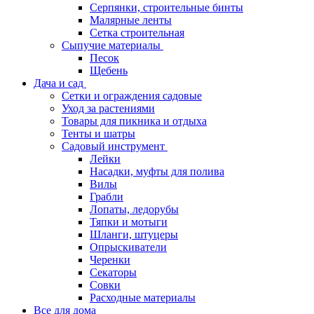
Серпянки, строительные бинты
Малярные ленты
Сетка строительная
Сыпучие материалы
Песок
Щебень
Дача и сад
Сетки и ограждения садовые
Уход за растениями
Товары для пикника и отдыха
Тенты и шатры
Садовый инструмент
Лейки
Насадки, муфты для полива
Вилы
Грабли
Лопаты, ледорубы
Тяпки и мотыги
Шланги, штуцеры
Опрыскиватели
Черенки
Секаторы
Совки
Расходные материалы
Все для дома