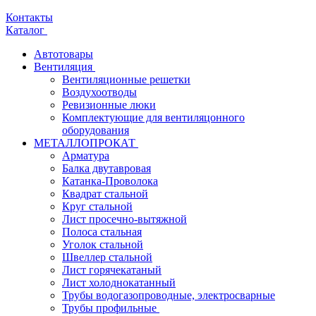
Контакты
Каталог
Автотовары
Вентиляция
Вентиляционные решетки
Воздухоотводы
Ревизионные люки
Комплектующие для вентиляцонного
оборудования
МЕТАЛЛОПРОКАТ
Арматура
Балка двутавровая
Катанка-Проволока
Квадрат стальной
Круг стальной
Лист просечно-вытяжной
Полоса стальная
Уголок стальной
Швеллер стальной
Лист горячекатаный
Лист холоднокатанный
Трубы водогазопроводные, электросварные
Трубы профильные