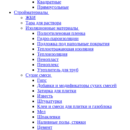
Квадратные
Прямоугольные
Стройматериалы
ЖБИ
Тара для раствора
Изоляционные материалы
Полиэтиленовая пленка
Гидро-пароизоляции
Подложка под напольные покрытия
Теплоотражающая изоляция
Теплоизоляция
Пенопласт
Пеноплекс
Утеплитель для труб
Сухие смеси
Гипс
Добавки и модификаторы сухих смесей
Затирка для плитки
Известь
Штукатурки
Клеи и смеси для плитки и газоблока
Мел
Шпаклевки
Наливные полы, стяжки
Цемент