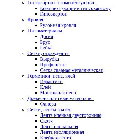
Гипсокартон и комплектующие
Комплектующие к гипсокартону
Гипсокартон
Кровля
Рулонная кровля
Пиломатериалы
Доски
Брус
Рейка
Сетки, ограждения
Вырубка
Профнастил
Сетка сварная металлическая
Герметики, пена, клей
Герметики
Клей
Монтажная пена
Древесно-плитные материалы
Фанера
Сетки, ленты, скотч
Лента клейкая двусторонняя
Скотч
Лента сигнальная
Лента изоляционная
Клейкая лента