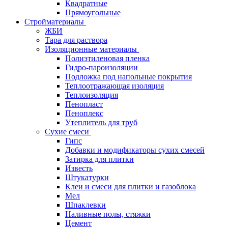
Квадратные
Прямоугольные
Стройматериалы
ЖБИ
Тара для раствора
Изоляционные материалы
Полиэтиленовая пленка
Гидро-пароизоляции
Подложка под напольные покрытия
Теплоотражающая изоляция
Теплоизоляция
Пенопласт
Пеноплекс
Утеплитель для труб
Сухие смеси
Гипс
Добавки и модификаторы сухих смесей
Затирка для плитки
Известь
Штукатурки
Клеи и смеси для плитки и газоблока
Мел
Шпаклевки
Наливные полы, стяжки
Цемент