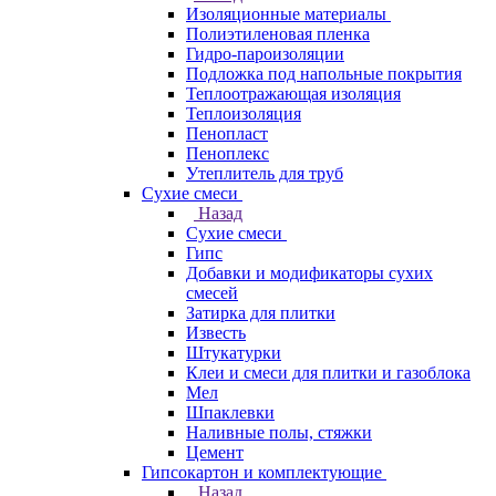
Изоляционные материалы
Полиэтиленовая пленка
Гидро-пароизоляции
Подложка под напольные покрытия
Теплоотражающая изоляция
Теплоизоляция
Пенопласт
Пеноплекс
Утеплитель для труб
Сухие смеси
Назад
Сухие смеси
Гипс
Добавки и модификаторы сухих
смесей
Затирка для плитки
Известь
Штукатурки
Клеи и смеси для плитки и газоблока
Мел
Шпаклевки
Наливные полы, стяжки
Цемент
Гипсокартон и комплектующие
Назад