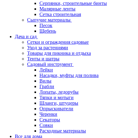
Серпянки, строительные бинты
Малярные ленты
Сетка строительная
Сыпучие материалы
Песок
Щебень
Дача и сад
Сетки и ограждения садовые
Уход за растениями
Товары для пикника и отдыха
Тенты и шатры
Садовый инструмент
Лейки
Насадки, муфты для полива
Вилы
Грабли
Лопаты, ледорубы
Тяпки и мотыги
Шланги, штуцеры
Опрыскиватели
Черенки
Секаторы
Совки
Расходные материалы
Все для дома