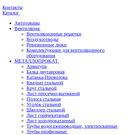
Контакты
Каталог
Автотовары
Вентиляция
Вентиляционные решетки
Воздухоотводы
Ревизионные люки
Комплектующие для вентиляцонного
оборудования
МЕТАЛЛОПРОКАТ
Арматура
Балка двутавровая
Катанка-Проволока
Квадрат стальной
Круг стальной
Лист просечно-вытяжной
Полоса стальная
Уголок стальной
Швеллер стальной
Лист горячекатаный
Лист холоднокатанный
Трубы водогазопроводные, электросварные
Трубы профильные