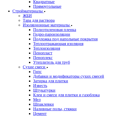
Квадратные
Прямоугольные
Стройматериалы
ЖБИ
Тара для раствора
Изоляционные материалы
Полиэтиленовая пленка
Гидро-пароизоляции
Подложка под напольные покрытия
Теплоотражающая изоляция
Теплоизоляция
Пенопласт
Пеноплекс
Утеплитель для труб
Сухие смеси
Гипс
Добавки и модификаторы сухих смесей
Затирка для плитки
Известь
Штукатурки
Клеи и смеси для плитки и газоблока
Мел
Шпаклевки
Наливные полы, стяжки
Цемент