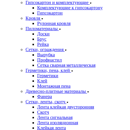
Гипсокартон и комплектующие
Комплектующие к гипсокартону
Гипсокартон
Кровля
Рулонная кровля
Пиломатериалы
Доски
Брус
Рейка
Сетки, ограждения
Вырубка
Профнастил
Сетка сварная металлическая
Герметики, пена, клей
Герметики
Клей
Монтажная пена
Древесно-плитные материалы
Фанера
Сетки, ленты, скотч
Лента клейкая двусторонняя
Скотч
Лента сигнальная
Лента изоляционная
Клейкая лента