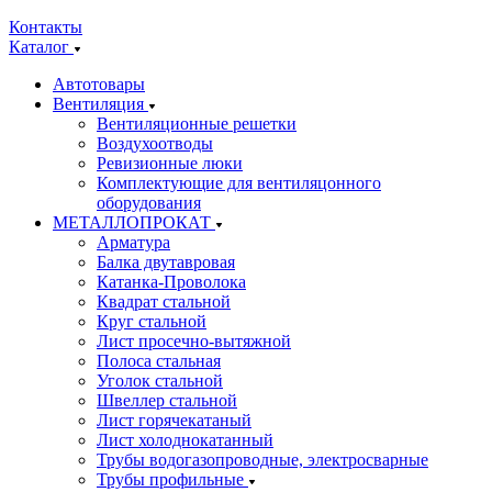
Контакты
Каталог
Автотовары
Вентиляция
Вентиляционные решетки
Воздухоотводы
Ревизионные люки
Комплектующие для вентиляцонного
оборудования
МЕТАЛЛОПРОКАТ
Арматура
Балка двутавровая
Катанка-Проволока
Квадрат стальной
Круг стальной
Лист просечно-вытяжной
Полоса стальная
Уголок стальной
Швеллер стальной
Лист горячекатаный
Лист холоднокатанный
Трубы водогазопроводные, электросварные
Трубы профильные