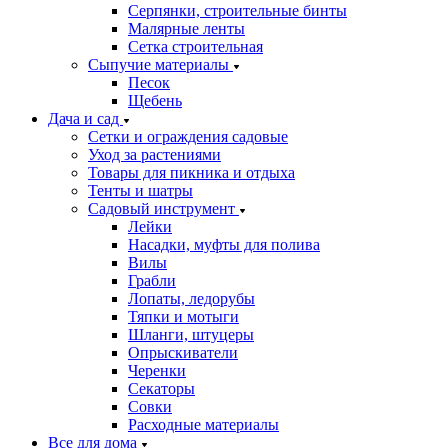
Серпянки, строительные бинты
Малярные ленты
Сетка строительная
Сыпучие материалы
Песок
Щебень
Дача и сад
Сетки и ограждения садовые
Уход за растениями
Товары для пикника и отдыха
Тенты и шатры
Садовый инструмент
Лейки
Насадки, муфты для полива
Вилы
Грабли
Лопаты, ледорубы
Тяпки и мотыги
Шланги, штуцеры
Опрыскиватели
Черенки
Секаторы
Совки
Расходные материалы
Все для дома