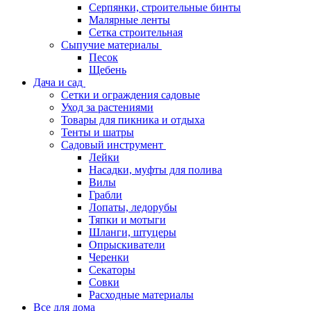
Серпянки, строительные бинты
Малярные ленты
Сетка строительная
Сыпучие материалы
Песок
Щебень
Дача и сад
Сетки и ограждения садовые
Уход за растениями
Товары для пикника и отдыха
Тенты и шатры
Садовый инструмент
Лейки
Насадки, муфты для полива
Вилы
Грабли
Лопаты, ледорубы
Тяпки и мотыги
Шланги, штуцеры
Опрыскиватели
Черенки
Секаторы
Совки
Расходные материалы
Все для дома