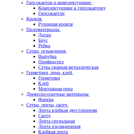
Гипсокартон и комплектующие
Комплектующие к гипсокартону
Гипсокартон
Кровля
Рулонная кровля
Пиломатериалы
Доски
Брус
Рейка
Сетки, ограждения
Вырубка
Профнастил
Сетка сварная металлическая
Герметики, пена, клей
Герметики
Клей
Монтажная пена
Древесно-плитные материалы
Фанера
Сетки, ленты, скотч
Лента клейкая двусторонняя
Скотч
Лента сигнальная
Лента изоляционная
Клейкая лента