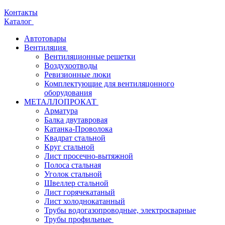
Контакты
Каталог
Автотовары
Вентиляция
Вентиляционные решетки
Воздухоотводы
Ревизионные люки
Комплектующие для вентиляцонного
оборудования
МЕТАЛЛОПРОКАТ
Арматура
Балка двутавровая
Катанка-Проволока
Квадрат стальной
Круг стальной
Лист просечно-вытяжной
Полоса стальная
Уголок стальной
Швеллер стальной
Лист горячекатаный
Лист холоднокатанный
Трубы водогазопроводные, электросварные
Трубы профильные