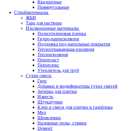
Квадратные
Прямоугольные
Стройматериалы
ЖБИ
Тара для раствора
Изоляционные материалы
Полиэтиленовая пленка
Гидро-пароизоляции
Подложка под напольные покрытия
Теплоотражающая изоляция
Теплоизоляция
Пенопласт
Пеноплекс
Утеплитель для труб
Сухие смеси
Гипс
Добавки и модификаторы сухих смесей
Затирка для плитки
Известь
Штукатурки
Клеи и смеси для плитки и газоблока
Мел
Шпаклевки
Наливные полы, стяжки
Цемент