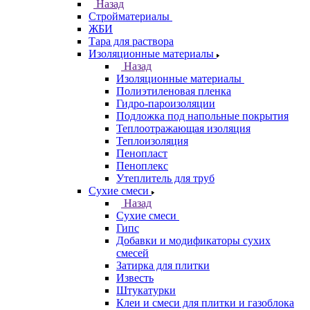
Назад
Стройматериалы
ЖБИ
Тара для раствора
Изоляционные материалы
Назад
Изоляционные материалы
Полиэтиленовая пленка
Гидро-пароизоляции
Подложка под напольные покрытия
Теплоотражающая изоляция
Теплоизоляция
Пенопласт
Пеноплекс
Утеплитель для труб
Сухие смеси
Назад
Сухие смеси
Гипс
Добавки и модификаторы сухих
смесей
Затирка для плитки
Известь
Штукатурки
Клеи и смеси для плитки и газоблока