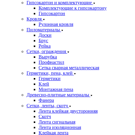
Гипсокартон и комплектующие
Комплектующие к гипсокартону
Гипсокартон
Кровля
Рулонная кровля
Пиломатериалы
Доски
Брус
Рейка
Сетки, ограждения
Вырубка
Профнастил
Сетка сварная металлическая
Герметики, пена, клей
Герметики
Клей
Монтажная пена
Древесно-плитные материалы
Фанера
Сетки, ленты, скотч
Лента клейкая двусторонняя
Скотч
Лента сигнальная
Лента изоляционная
Клейкая лента