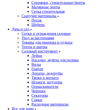
Серпянки, строительные бинты
Малярные ленты
Сетка строительная
Сыпучие материалы
Песок
Щебень
Дача и сад
Сетки и ограждения садовые
Уход за растениями
Товары для пикника и отдыха
Тенты и шатры
Садовый инструмент
Лейки
Насадки, муфты для полива
Вилы
Грабли
Лопаты, ледорубы
Тяпки и мотыги
Шланги, штуцеры
Опрыскиватели
Черенки
Секаторы
Совки
Расходные материалы
Все для дома