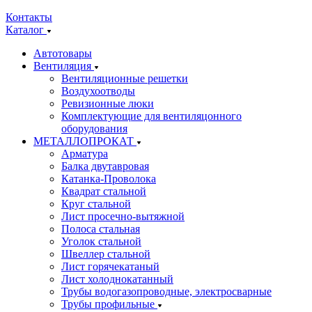
Контакты
Каталог
Автотовары
Вентиляция
Вентиляционные решетки
Воздухоотводы
Ревизионные люки
Комплектующие для вентиляцонного
оборудования
МЕТАЛЛОПРОКАТ
Арматура
Балка двутавровая
Катанка-Проволока
Квадрат стальной
Круг стальной
Лист просечно-вытяжной
Полоса стальная
Уголок стальной
Швеллер стальной
Лист горячекатаный
Лист холоднокатанный
Трубы водогазопроводные, электросварные
Трубы профильные