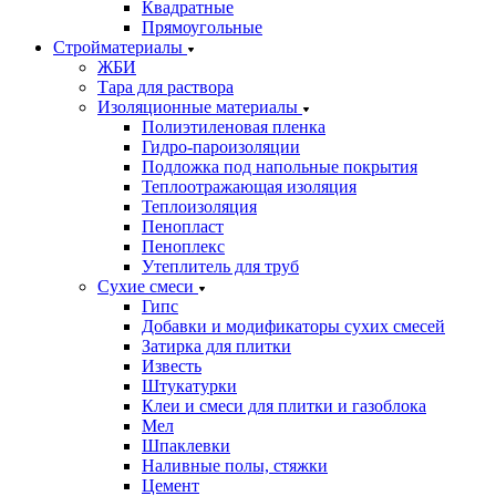
Квадратные
Прямоугольные
Стройматериалы
ЖБИ
Тара для раствора
Изоляционные материалы
Полиэтиленовая пленка
Гидро-пароизоляции
Подложка под напольные покрытия
Теплоотражающая изоляция
Теплоизоляция
Пенопласт
Пеноплекс
Утеплитель для труб
Сухие смеси
Гипс
Добавки и модификаторы сухих смесей
Затирка для плитки
Известь
Штукатурки
Клеи и смеси для плитки и газоблока
Мел
Шпаклевки
Наливные полы, стяжки
Цемент