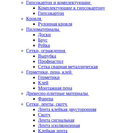
Гипсокартон и комплектующие
Комплектующие к гипсокартону
Гипсокартон
Кровля
Рулонная кровля
Пиломатериалы
Доски
Брус
Рейка
Сетки, ограждения
Вырубка
Профнастил
Сетка сварная металлическая
Герметики, пена, клей
Герметики
Клей
Монтажная пена
Древесно-плитные материалы
Фанера
Сетки, ленты, скотч
Лента клейкая двусторонняя
Скотч
Лента сигнальная
Лента изоляционная
Клейкая лента