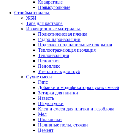
Квадратные
Прямоугольные
Стройматериалы
ЖБИ
Тара для раствора
Изоляционные материалы
Полиэтиленовая пленка
Гидро-пароизоляции
Подложка под напольные покрытия
Теплоотражающая изоляция
Теплоизоляция
Пенопласт
Пеноплекс
Утеплитель для труб
Сухие смеси
Гипс
Добавки и модификаторы сухих смесей
Затирка для плитки
Известь
Штукатурки
Клеи и смеси для плитки и газоблока
Мел
Шпаклевки
Наливные полы, стяжки
Цемент