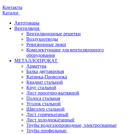
Контакты
Каталог
Автотовары
Вентиляция
Вентиляционные решетки
Воздухоотводы
Ревизионные люки
Комплектующие для вентиляцонного
оборудования
МЕТАЛЛОПРОКАТ
Арматура
Балка двутавровая
Катанка-Проволока
Квадрат стальной
Круг стальной
Лист просечно-вытяжной
Полоса стальная
Уголок стальной
Швеллер стальной
Лист горячекатаный
Лист холоднокатанный
Трубы водогазопроводные, электросварные
Трубы профильные