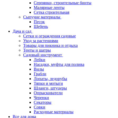
Серпянки, строительные бинты
Малярные ленты
Сетка строительная
Сыпучие материалы
Песок
Щебень
Дача и сад
Сетки и ограждения садовые
Уход за растениями
Товары для пикника и отдыха
Тенты и шатры
Садовый инструмент
Лейки
Насадки, муфты для полива
Вилы
Грабли
Лопаты, ледорубы
Тяпки и мотыги
Шланги, штуцеры
Опрыскиватели
Черенки
Секаторы
Совки
Расходные материалы
Все для дома