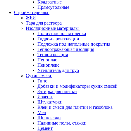
Квадратные
Прямоугольные
Стройматериалы
ЖБИ
Тара для раствора
Изоляционные материалы
Полиэтиленовая пленка
Гидро-пароизоляции
Подложка под напольные покрытия
Теплоотражающая изоляция
Теплоизоляция
Пенопласт
Пеноплекс
Утеплитель для труб
Сухие смеси
Гипс
Добавки и модификаторы сухих смесей
Затирка для плитки
Известь
Штукатурки
Клеи и смеси для плитки и газоблока
Мел
Шпаклевки
Наливные полы, стяжки
Цемент