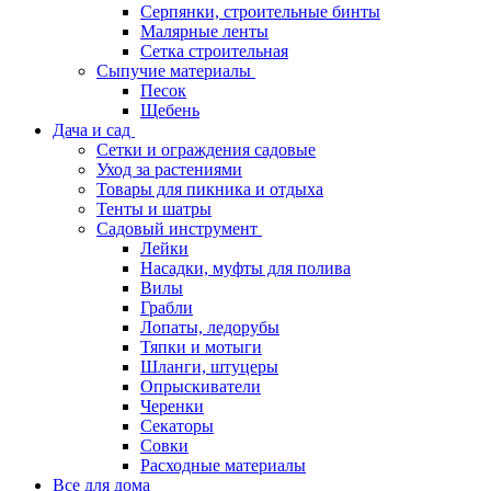
Серпянки, строительные бинты
Малярные ленты
Сетка строительная
Сыпучие материалы
Песок
Щебень
Дача и сад
Сетки и ограждения садовые
Уход за растениями
Товары для пикника и отдыха
Тенты и шатры
Садовый инструмент
Лейки
Насадки, муфты для полива
Вилы
Грабли
Лопаты, ледорубы
Тяпки и мотыги
Шланги, штуцеры
Опрыскиватели
Черенки
Секаторы
Совки
Расходные материалы
Все для дома