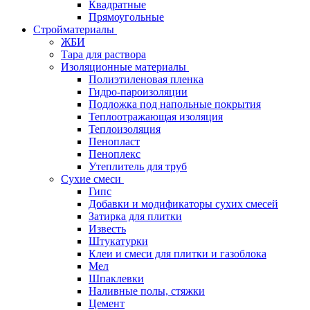
Квадратные
Прямоугольные
Стройматериалы
ЖБИ
Тара для раствора
Изоляционные материалы
Полиэтиленовая пленка
Гидро-пароизоляции
Подложка под напольные покрытия
Теплоотражающая изоляция
Теплоизоляция
Пенопласт
Пеноплекс
Утеплитель для труб
Сухие смеси
Гипс
Добавки и модификаторы сухих смесей
Затирка для плитки
Известь
Штукатурки
Клеи и смеси для плитки и газоблока
Мел
Шпаклевки
Наливные полы, стяжки
Цемент