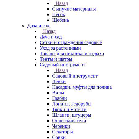
Назад
Сыпучие материалы
Песок
Щебень
Дача и сад
Назад
Дача и сад
Сетки и ограждения садовые
Уход за растениями
Товары для пикника и отдыха
Тенты и шатры
Садовый инструмент
Назад
Садовый инструмент
Лейки
Насадки, муфты для полива
Вилы
Грабли
Лопаты, ледорубы
Тяпки и мотыги
Шланги, штуцеры
Опрыскиватели
Черенки
Секаторы
Совки