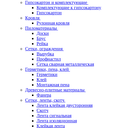
Гипсокартон и комплектующие
Комплектующие к гипсокартону
Гипсокартон
Кровля
Рулонная кровля
Пиломатериалы
Доски
Брус
Рейка
Сетки, ограждения
Вырубка
Профнастил
Сетка сварная металлическая
Герметики, пена, клей
Герметики
Клей
Монтажная пена
Древесно-плитные материалы
Фанера
Сетки, ленты, скотч
Лента клейкая двусторонняя
Скотч
Лента сигнальная
Лента изоляционная
Клейкая лента