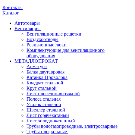
Контакты
Каталог
Автотовары
Вентиляция
Вентиляционные решетки
Воздухоотводы
Ревизионные люки
Комплектующие для вентиляцонного
оборудования
МЕТАЛЛОПРОКАТ
Арматура
Балка двутавровая
Катанка-Проволока
Квадрат стальной
Круг стальной
Лист просечно-вытяжной
Полоса стальная
Уголок стальной
Швеллер стальной
Лист горячекатаный
Лист холоднокатанный
Трубы водогазопроводные, электросварные
Трубы профильные