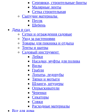
Серпянки, строительные бинты
Малярные ленты
Сетка строительная
Сыпучие материалы
Песок
Щебень
Дача и сад
Сетки и ограждения садовые
Уход за растениями
Товары для пикника и отдыха
Тенты и шатры
Садовый инструмент
Лейки
Насадки, муфты для полива
Вилы
Грабли
Лопаты, ледорубы
Тяпки и мотыги
Шланги, штуцеры
Опрыскиватели
Черенки
Секаторы
Совки
Расходные материалы
Все для дома