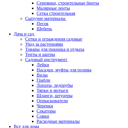
Серпянки, строительные бинты
Малярные ленты
Сетка строительная
Сыпучие материалы
Песок
Щебень
Дача и сад
Сетки и ограждения садовые
Уход за растениями
Товары для пикника и отдыха
Тенты и шатры
Садовый инструмент
Лейки
Насадки, муфты для полива
Вилы
Грабли
Лопаты, ледорубы
Тяпки и мотыги
Шланги, штуцеры
Опрыскиватели
Черенки
Секаторы
Совки
Расходные материалы
Все для дома