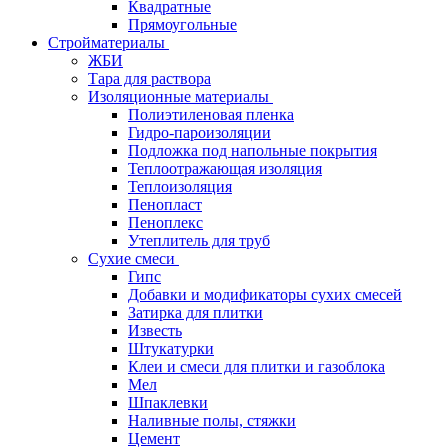
Квадратные
Прямоугольные
Стройматериалы
ЖБИ
Тара для раствора
Изоляционные материалы
Полиэтиленовая пленка
Гидро-пароизоляции
Подложка под напольные покрытия
Теплоотражающая изоляция
Теплоизоляция
Пенопласт
Пеноплекс
Утеплитель для труб
Сухие смеси
Гипс
Добавки и модификаторы сухих смесей
Затирка для плитки
Известь
Штукатурки
Клеи и смеси для плитки и газоблока
Мел
Шпаклевки
Наливные полы, стяжки
Цемент