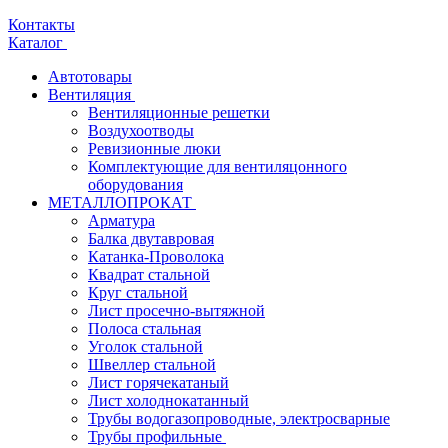
Контакты
Каталог
Автотовары
Вентиляция
Вентиляционные решетки
Воздухоотводы
Ревизионные люки
Комплектующие для вентиляцонного
оборудования
МЕТАЛЛОПРОКАТ
Арматура
Балка двутавровая
Катанка-Проволока
Квадрат стальной
Круг стальной
Лист просечно-вытяжной
Полоса стальная
Уголок стальной
Швеллер стальной
Лист горячекатаный
Лист холоднокатанный
Трубы водогазопроводные, электросварные
Трубы профильные