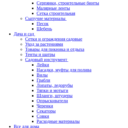
Серпянки, строительные бинты
Малярные ленты
Сетка строительная
Сыпучие материалы
Песок
Щебень
Дача и сад
Сетки и ограждения садовые
Уход за растениями
Товары для пикника и отдыха
Тенты и шатры
Садовый инструмент
Лейки
Насадки, муфты для полива
Вилы
Грабли
Лопаты, ледорубы
Тяпки и мотыги
Шланги, штуцеры
Опрыскиватели
Черенки
Секаторы
Совки
Расходные материалы
Все для дома