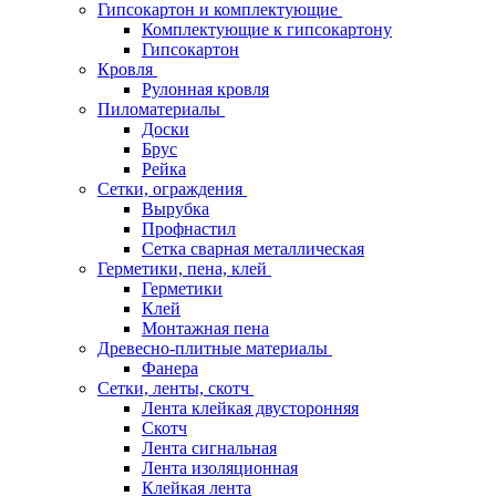
Гипсокартон и комплектующие
Комплектующие к гипсокартону
Гипсокартон
Кровля
Рулонная кровля
Пиломатериалы
Доски
Брус
Рейка
Сетки, ограждения
Вырубка
Профнастил
Сетка сварная металлическая
Герметики, пена, клей
Герметики
Клей
Монтажная пена
Древесно-плитные материалы
Фанера
Сетки, ленты, скотч
Лента клейкая двусторонняя
Скотч
Лента сигнальная
Лента изоляционная
Клейкая лента