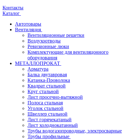
Контакты
Каталог
Автотовары
Вентиляция
Вентиляционные решетки
Воздухоотводы
Ревизионные люки
Комплектующие для вентиляцонного
оборудования
МЕТАЛЛОПРОКАТ
Арматура
Балка двутавровая
Катанка-Проволока
Квадрат стальной
Круг стальной
Лист просечно-вытяжной
Полоса стальная
Уголок стальной
Швеллер стальной
Лист горячекатаный
Лист холоднокатанный
Трубы водогазопроводные, электросварные
Трубы профильные