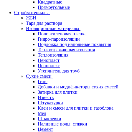
Квадратные
Прямоугольные
Стройматериалы
ЖБИ
Тара для раствора
Изоляционные материалы
Полиэтиленовая пленка
Гидро-пароизоляции
Подложка под напольные покрытия
Теплоотражающая изоляция
Теплоизоляция
Пенопласт
Пеноплекс
Утеплитель для труб
Сухие смеси
Гипс
Добавки и модификаторы сухих смесей
Затирка для плитки
Известь
Штукатурки
Клеи и смеси для плитки и газоблока
Мел
Шпаклевки
Наливные полы, стяжки
Цемент