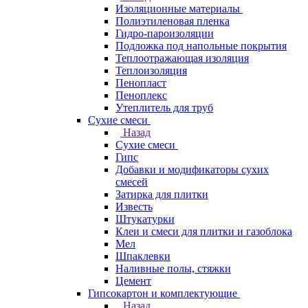
Изоляционные материалы
Полиэтиленовая пленка
Гидро-пароизоляции
Подложка под напольные покрытия
Теплоотражающая изоляция
Теплоизоляция
Пенопласт
Пеноплекс
Утеплитель для труб
Сухие смеси
Назад
Сухие смеси
Гипс
Добавки и модификаторы сухих
смесей
Затирка для плитки
Известь
Штукатурки
Клеи и смеси для плитки и газоблока
Мел
Шпаклевки
Наливные полы, стяжки
Цемент
Гипсокартон и комплектующие
Назад