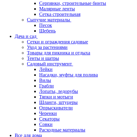
Серпянки, строительные бинты
Малярные ленты
Сетка строительная
Сыпучие материалы
Песок
Щебень
Дача и сад
Сетки и ограждения садовые
Уход за растениями
Товары для пикника и отдыха
Тенты и шатры
Садовый инструмент
Лейки
Насадки, муфты для полива
Вилы
Грабли
Лопаты, ледорубы
Тяпки и мотыги
Шланги, штуцеры
Опрыскиватели
Черенки
Секаторы
Совки
Расходные материалы
Все для дома