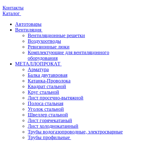
Контакты
Каталог
Автотовары
Вентиляция
Вентиляционные решетки
Воздухоотводы
Ревизионные люки
Комплектующие для вентиляцонного
оборудования
МЕТАЛЛОПРОКАТ
Арматура
Балка двутавровая
Катанка-Проволока
Квадрат стальной
Круг стальной
Лист просечно-вытяжной
Полоса стальная
Уголок стальной
Швеллер стальной
Лист горячекатаный
Лист холоднокатанный
Трубы водогазопроводные, электросварные
Трубы профильные