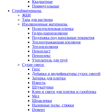
Квадратные
Прямоугольные
Стройматериалы
ЖБИ
Тара для раствора
Изоляционные материалы
Полиэтиленовая пленка
Гидро-пароизоляции
Подложка под напольные покрытия
Теплоотражающая изоляция
Теплоизоляция
Пенопласт
Пеноплекс
Утеплитель для труб
Сухие смеси
Гипс
Добавки и модификаторы сухих смесей
Затирка для плитки
Известь
Штукатурки
Клеи и смеси для плитки и газоблока
Мел
Шпаклевки
Наливные полы, стяжки
Цемент