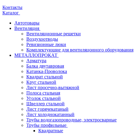
Контакты
Каталог
Автотовары
Вентиляция
Вентиляционные решетки
Воздухоотводы
Ревизионные люки
Комплектующие для вентиляцонного оборудования
МЕТАЛЛОПРОКАТ
Арматура
Балка двутавровая
Катанка-Проволока
Квадрат стальной
Круг стальной
Лист просечно-вытяжной
Полоса стальная
Уголок стальной
Швеллер стальной
Лист горячекатаный
Лист холоднокатанный
Трубы водогазопроводные, электросварные
Трубы профильные
Квадратные