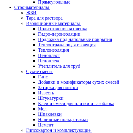
Прямоугольные
Стройматериалы
ЖБИ
Тара для раствора
Изоляционные материалы
Полиэтиленовая пленка
Гидро-пароизоляции
Подложка под напольные покрытия
Теплоотражающая изоляция
Теплоизоляция
Пенопласт
Пеноплекс
Утеплитель для труб
Сухие смеси
Гипс
Добавки и модификаторы сухих смесей
Затирка для плитки
Известь
Штукатурки
Клеи и смеси для плитки и газоблока
Мел
Шпаклевки
Наливные полы, стяжки
Цемент
Гипсокартон и комплектующие