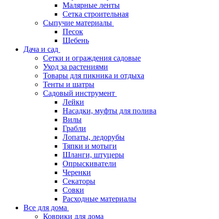
Малярные ленты
Сетка строительная
Сыпучие материалы
Песок
Щебень
Дача и сад
Сетки и ограждения садовые
Уход за растениями
Товары для пикника и отдыха
Тенты и шатры
Садовый инструмент
Лейки
Насадки, муфты для полива
Вилы
Грабли
Лопаты, ледорубы
Тяпки и мотыги
Шланги, штуцеры
Опрыскиватели
Черенки
Секаторы
Совки
Расходные материалы
Все для дома
Коврики для дома