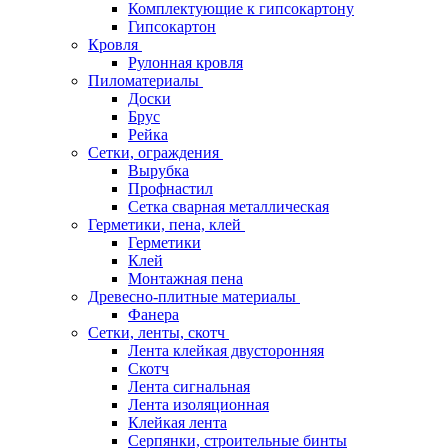
Комплектующие к гипсокартону
Гипсокартон
Кровля
Рулонная кровля
Пиломатериалы
Доски
Брус
Рейка
Сетки, ограждения
Вырубка
Профнастил
Сетка сварная металлическая
Герметики, пена, клей
Герметики
Клей
Монтажная пена
Древесно-плитные материалы
Фанера
Сетки, ленты, скотч
Лента клейкая двусторонняя
Скотч
Лента сигнальная
Лента изоляционная
Клейкая лента
Серпянки, строительные бинты