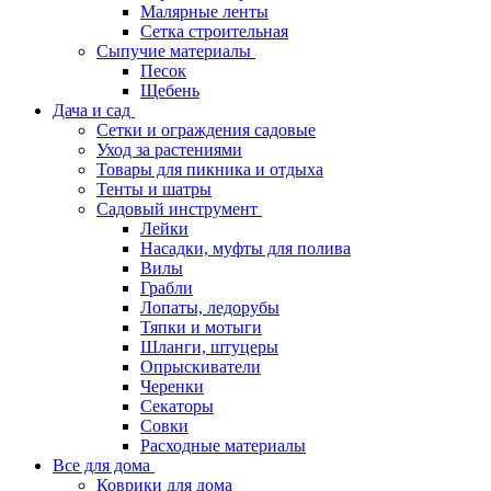
Малярные ленты
Сетка строительная
Сыпучие материалы
Песок
Щебень
Дача и сад
Сетки и ограждения садовые
Уход за растениями
Товары для пикника и отдыха
Тенты и шатры
Садовый инструмент
Лейки
Насадки, муфты для полива
Вилы
Грабли
Лопаты, ледорубы
Тяпки и мотыги
Шланги, штуцеры
Опрыскиватели
Черенки
Секаторы
Совки
Расходные материалы
Все для дома
Коврики для дома