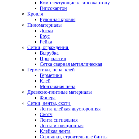
Комплектующие к гипсокартону
Гипсокартон
Кровля
Рулонная кровля
Пиломатериалы
Доски
Брус
Рейка
Сетки, ограждения
Вырубка
Профнастил
Сетка сварная металлическая
Герметики, пена, клей
Герметики
Клей
Монтажная пена
Древесно-плитные материалы
Фанера
Сетки, ленты, скотч
Лента клейкая двусторонняя
Скотч
Лента сигнальная
Лента изоляционная
Клейкая лента
Серпянки, строительные бинты