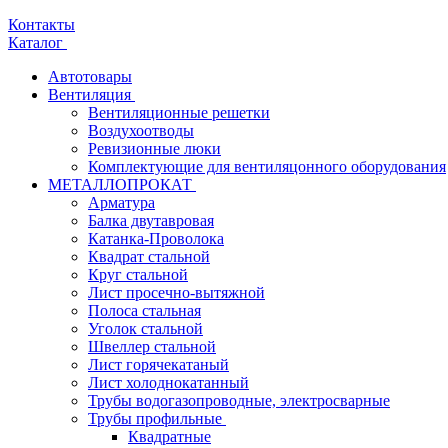
Контакты
Каталог
Автотовары
Вентиляция
Вентиляционные решетки
Воздухоотводы
Ревизионные люки
Комплектующие для вентиляцонного оборудования
МЕТАЛЛОПРОКАТ
Арматура
Балка двутавровая
Катанка-Проволока
Квадрат стальной
Круг стальной
Лист просечно-вытяжной
Полоса стальная
Уголок стальной
Швеллер стальной
Лист горячекатаный
Лист холоднокатанный
Трубы водогазопроводные, электросварные
Трубы профильные
Квадратные