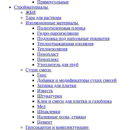
Прямоугольные
Стройматериалы
ЖБИ
Тара для раствора
Изоляционные материалы
Полиэтиленовая пленка
Гидро-пароизоляции
Подложка под напольные покрытия
Теплоотражающая изоляция
Теплоизоляция
Пенопласт
Пеноплекс
Утеплитель для труб
Сухие смеси
Гипс
Добавки и модификаторы сухих смесей
Затирка для плитки
Известь
Штукатурки
Клеи и смеси для плитки и газоблока
Мел
Шпаклевки
Наливные полы, стяжки
Цемент
Гипсокартон и комплектующие